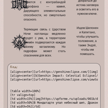
добраться до
борются с контрабандой
истока заговора
гидрофана — камня,
и осветить его в
дарующего элементальные
нужном ключе.
способности, но смертельно
опасного.
Ищем Шилонен
Теряющие связь с Царством
и Капитано,
Ночи натланцы медленно
чтобы улучшить
сходят с ума, а территории
положение, а
племён подвергаются каждая
также Эндзё,
своему катаклизму. Но
чтобы им
гидрофан может стать
помешать.
спасением для всех.
Код:
[align=center][url=https://genshineclipse.com/][img]https:
[align=center][b]Genshin Impact: Celestial Eclipse[/b] — р
[align=center][url=https://genshineclipse.com/viewtopic.ph
[table width=100%]

[tr valign=top]

[td width=15%][img]https://upforme.ru/uploads/001b/df/32/1
[td width=50%]В Мондштадте упал небесный шип, Драконий хре
[td width=5%][/td]
