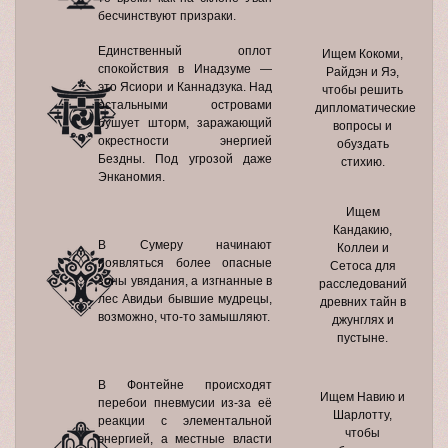
бесчинствуют призраки.
Единственный оплот
Ищем Кокоми,
спокойствия в Инадзуме —
Райдэн и Яэ,
это Ясиори и Каннадзука. Над
чтобы решить
остальными островами
дипломатические
бушует шторм, заражающий
вопросы и
окрестности энергией
обуздать
Бездны. Под угрозой даже
стихию.
Энканомия.
Ищем
Кандакию,
В Сумеру начинают
Коллеи и
появляться более опасные
Сетоса для
зоны увядания, а изгнанные в
расследований
лес Авидьи бывшие мудрецы,
древних тайн в
возможно, что-то замышляют.
джунглях и
пустыне.
В Фонтейне происходят
Ищем Навию и
перебои пневмусии из-за её
Шарлотту,
реакции с элементальной
чтобы
энергией, а местные власти