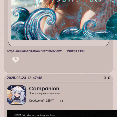
https://nullainspiration.rusff.me/viewt … 398#p13398
0
2025-03-23 12:47:48
310
Companion
Зову в приключения
Сообщений:
15547
+14