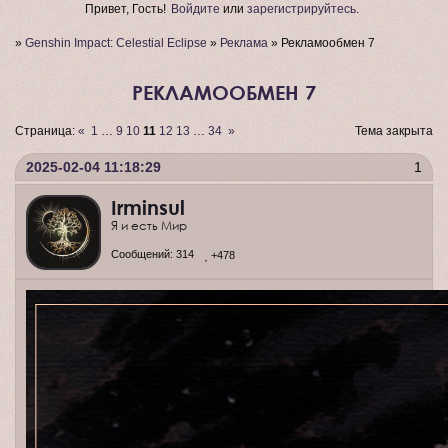
Привет, Гость!
Войдите
или
зарегистрируйтесь
.
»
Genshin Impact: Celestial Eclipse
»
Реклама
»
Рекламообмен 7
РЕКЛАМООБМЕН 7
Страница:
«
1
…
9
10
11
12
13
…
34
»
Тема закрыта
2025-02-04 11:18:29
1
Irminsul
Я и есть Мир
Сообщений:
314
+478