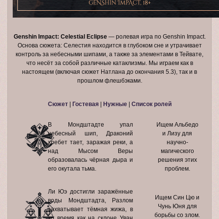
Genshin Impact: Celestial Eclipse
— ролевая игра по Genshin Impact.
Основа сюжета: Селестия находится в глубоком сне и утрачивает
контроль за небесными шипами, а также за элементами в Тейвате,
что несёт за собой различные катаклизмы. Мы играем как в
настоящем (включая сюжет Натлана до окончания 5.3), так и в
прошлом флешбэками.
Сюжет
|
Гостевая
|
Нужные
|
Список ролей
В Мондштадте упал
Ищем Альбедо
небесный шип, Драконий
и Лизу для
хребет тает, заражая реки, а
научно-
над Мысом Веры
магического
образовалась чёрная дыра и
решения этих
его окутала тьма.
проблем.
Ли Юэ достигли заражённые
Ищем Син Цю и
воды Мондштадта, Разлом
Чунь Юня для
захватывает тёмная жижа, в
борьбы со злом.
то время как на склоне Уван