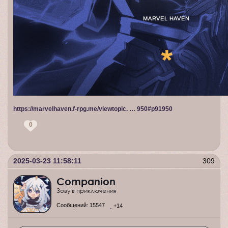
https://marvelhaven.f-rpg.me/viewtopic. … 950#p91950
0
2025-03-23 11:58:11
309
Companion
Зову в приключения
Сообщений:
15547
+14