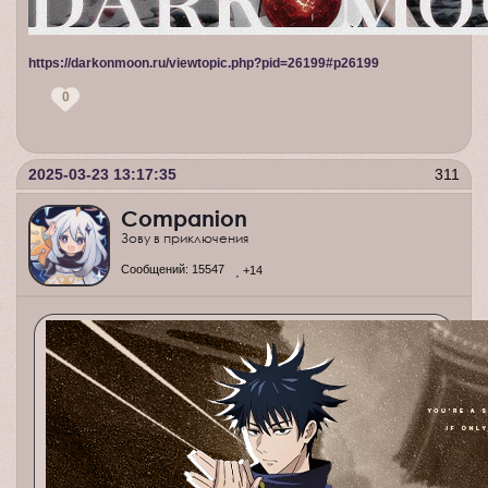
https://darkonmoon.ru/viewtopic.php?pid=26199#p26199
0
2025-03-23 13:17:35
311
Companion
Зову в приключения
Сообщений:
15547
+14