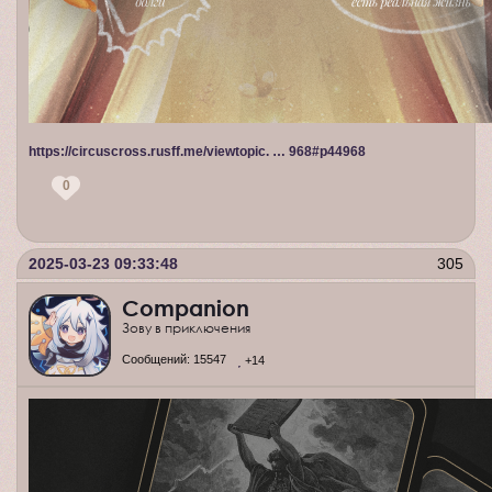
https://circuscross.rusff.me/viewtopic. … 968#p44968
0
2025-03-23 09:33:48
305
Companion
Зову в приключения
Сообщений:
15547
+14