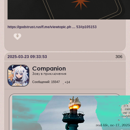
https://godstrust.rusff.me/viewtopic.ph … 53#p105153
0
2025-03-23 09:33:53
306
Companion
Зову в приключения
Сообщений:
15547
+14