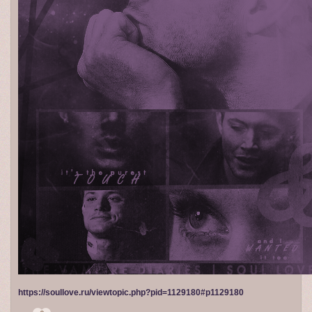
https://soullove.ru/viewtopic.php?pid=1129180#p1129180