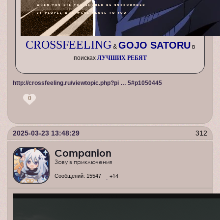
CROSSFEELING
GOJO SATORU
&
в
поисках
ЛУЧШИХ РЕБЯТ
http://crossfeeling.ru/viewtopic.php?pi … 5#p1050445
0
2025-03-23 13:48:29
312
Companion
Зову в приключения
Сообщений:
15547
+14