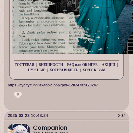
ГОСТЕВАЯ
|
ВНЕШНОСТИ
|
FAQ или ОБ ИГРЕ
|
АКЦИИ
|
НУЖНЫЕ
|
ХОТИМ ВИДЕТЬ
|
ХОЧУ К ВАМ
https://nycity.fun/viewtopic.php?pid=120247#p120247
0
2025-03-23 10:48:24
307
Companion
Зову в приключения