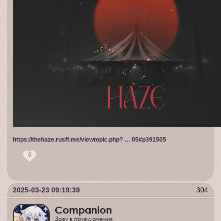
https://thehaze.rusff.me/viewtopic.php? … 05#p391505
0
2025-03-23 09:19:39
304
Companion
Зову в приключения