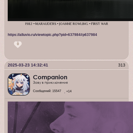
1982 • MARAUDERS • JOANNE ROWLING • FIRST WAR
https://alluvio.ru/viewtopic.php?pid=637984#p637984
0
2025-03-23 14:32:41
313
Companion
Зову в приключения
Сообщений:
15547
+14