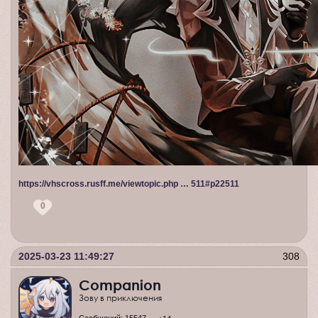
https://vhscross.rusff.me/viewtopic.php … 511#p22511
0
2025-03-23 11:49:27
308
Companion
Зову в приключения