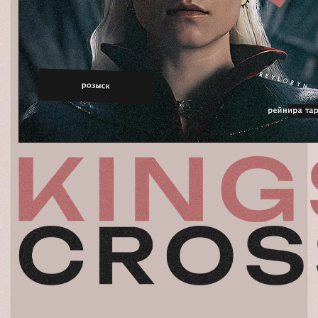
[td width=5%][/td]

[td width=30%][align=center]Ищем Навию и Шарлотту, чтобы д
[/tr]

[tr]

[td width=15%][img]https://upforme.ru/uploads/001b/df/32/1
[/td]

[td width=50%]Теряющие связь с Царством Ночи натланцы медл
[td width=5%][/td]

[td width=30%][align=center]Ищем Шилонен и Капитано, чтобы
[/tr]
