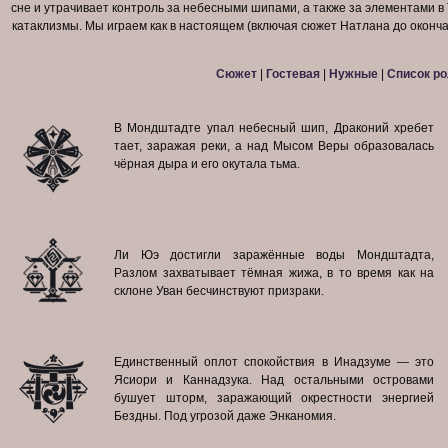
сне и утрачивает контроль за небесными шипами, а также за элементами в 
катаклизмы. Мы играем как в настоящем (включая сюжет Натлана до оконча
Сюжет
|
Гостевая
|
Нужные
|
Список ро
В Мондштадте упал небесный шип, Драконий хребет
тает, заражая реки, а над Мысом Веры образовалась
чёрная дыра и его окутала тьма.
Ли Юэ достигли заражённые воды Мондштадта,
Разлом захватывает тёмная жижа, в то время как на
склоне Уван бесчинствуют призраки.
Единственный оплот спокойствия в Инадзуме — это
Ясиори и Каннадзука. Над остальными островами
бушует шторм, заражающий окрестности энергией
Бездны. Под угрозой даже Энканомия.