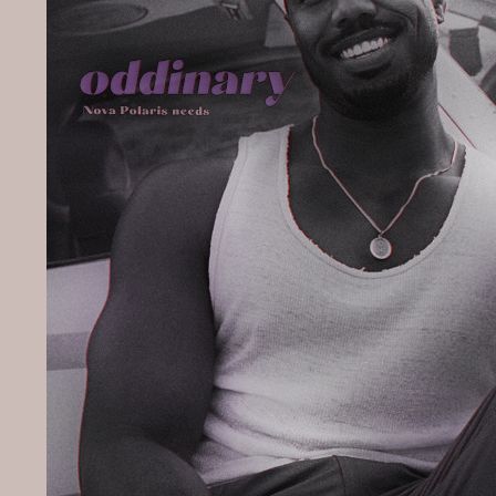
[td width=5%][/td]

[td width=30%][align=center]Ищем Кандакию, Коллеи и Сетоса дл
[/tr]

[tr]

[td width=15%][img]https://upforme.ru/uploads/001b/df/32/196/9
[td width=50%]В Фонтейне происходят перебои пневмусии из-за е
[td width=5%][/td]

[td width=30%][align=center]Ищем Навию и Шарлотту, чтобы добр
[/tr]

[tr]

[td width=15%][img]https://upforme.ru/uploads/001b/df/32/196/6
[/td]

[td width=50%]Теряющие связь с Царством Ночи натланцы медленн
[td width=5%][/td]

[td width=30%][align=center]Ищем Шилонен и Капитано, чтобы ул
[/tr]
