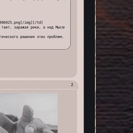
96925.png[/img][/td]

 тает, заражая реки, а над Мысом Веры образовалась чёрная дыра и 
гического решения этих проблем.[/align][/td]

63548.png[/img]

ом захватывает тёмная жижа, в то время как на склоне Уван бесчинс
со злом.[/align][/td]

2
96598.png[/img][/td]

 Ясиори и Каннадзука. Над остальными островами бушует шторм, зар
ешить дипломатические вопросы и обуздать стихию.[/align][/td]

71647.png[/img][/td]

 увядания, а изгнанные в лес Авидьи бывшие мудрецы, возможно, что