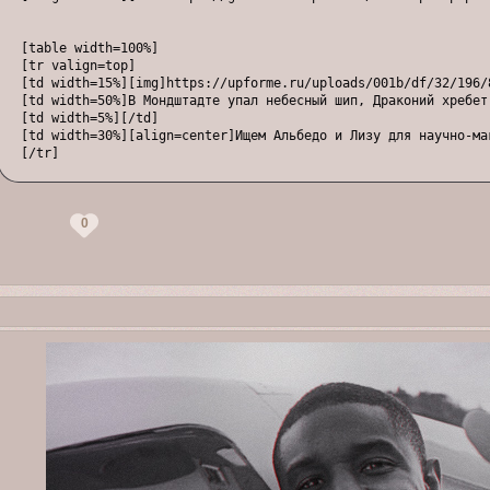
[table width=100%]

[tr valign=top]

[td width=15%][img]https://upforme.ru/uploads/001b/df/32/196/8
[td width=50%]В Мондштадте упал небесный шип, Драконий хребет
[td width=5%][/td]

[td width=30%][align=center]Ищем Альбедо и Лизу для научно-ма
[/tr]

[tr]

[td width=15%][img]https://upforme.ru/uploads/001b/df/32/196/8
[/td]

0
[td width=50%]Ли Юэ достигли заражённые воды Мондштадта, Разл
[td width=5%][/td]

[td width=30%][align=center]Ищем Син Цю и Чунь Юня для борьбы 
[/tr]

[tr]

[td width=15%][img]https://upforme.ru/uploads/001b/df/32/196/2
[td width=50%]Единственный оплот спокойствия в Инадзуме — это
[td width=5%][/td]

[td width=30%][align=center]Ищем Кокоми, Райдэн и Яэ, чтобы р
[/tr]

[tr]

[td width=15%][img]https://upforme.ru/uploads/001b/df/32/196/6
[td width=50%]В Сумеру начинают появляться более опасные зоны