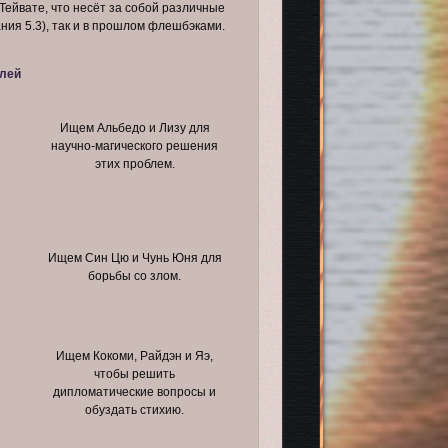
Тейвате, что несёт за собой различные
ния 5.3), так и в прошлом флешбэками.
лей
Ищем Альбедо и Лизу для
научно-магического решения
этих проблем.
Ищем Син Цю и Чунь Юня для
борьбы со злом.
Ищем Кокоми, Райдэн и Яэ,
чтобы решить
дипломатические вопросы и
обуздать стихию.