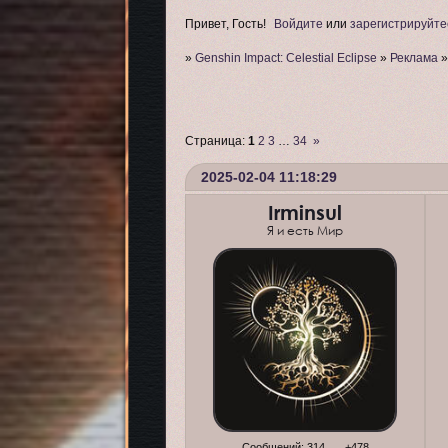
Привет, Гость!
Войдите
или
зарегистрируйте
»
Genshin Impact: Celestial Eclipse
»
Реклама
Страница:
1
2
3
…
34
»
2025-02-04 11:18:29
Irminsul
Я и есть Мир
Сообщений:
314
+478