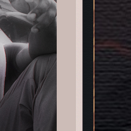
я расследований древних тайн в джунглях и пустыне.[/align][/td]

32023.png[/img][/td]

ё реакции с элементальной энергией, а местные власти борются с к
аться до истока заговора и осветить его в нужном ключе.[/align][/
57415.png[/img]

о сходят с ума, а территории племён подвергаются каждая своему к
учшить положение, а также Эндзё, чтобы им помешать.[/align][/td]
