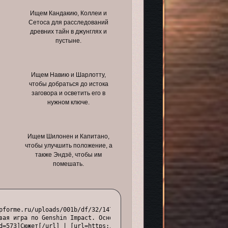
Ищем Кандакию, Коллеи и
Сетоса для расследований
древних тайн в джунглях и
пустыне.
Ищем Навию и Шарлотту,
чтобы добраться до истока
заговора и осветить его в
нужном ключе.
Ищем Шилонен и Капитано,
чтобы улучшить положение, а
также Эндзё, чтобы им
помешать.
pforme.ru/uploads/001b/df/32/147/792901.gif[/img][/url][/align]

вая игра по Genshin Impact. Основа сюжета: Селестия находится в 
d=573]Сюжет[/url] | [url=https://genshineclipse.com/viewtopic.ph