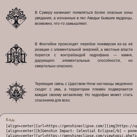
В Сумеру начинают появляться более опасные зоны
увядания, а изгнанные в лес Авидьи бывшие мудрецы,
возможно, что-то замышляют.
В Фонтейне происходят перебои пневмусии из-за её
реакции с элементальной энергией, а местные власти
борются с контрабандой гидрофана — камня,
дарующего элементальные способности, но
смертельно опасного.
Теряющие связь с Царством Ночи натланцы медленно
сходят с ума, а территории племён подвергаются
каждая своему катаклизму. Но гидрофан может стать
спасением для всех.
Код:
[align=center][url=https://genshineclipse.com/][img]https://u
[align=center][b]Genshin Impact: Celestial Eclipse[/b] — роле
[align=center][url=https://genshineclipse.com/viewtopic.php?i