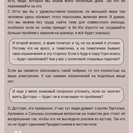
есть люди, которых мы знаем всего несколько дней. Так что не
переживайте за это.
С Итто мы бы с удовольствием поиграли, по меньшей мере три
человека здесь обожают этого персонажа, включая меня. Я думаю,
что мы можем без труда найти тему для совместного эпизода,
особенно если он снова приедет в Ли Юэ (просто не создавайте
больше проблем с законом на границе, и всё будет хорошо).
И второй вопрос, я факи почитал и тд, но на всякий я уточню.
Потому что не кросс, а тематичка, а на тематичках бывают
свои ограничения в эту сторону. Если я буду в пару Горо искать
— будет проблемой? Как у вас с политикой слэшевых парочек?
Если вы сможете обосновать такой пейринг, то это полностью на
ваше усмотрение. У нас никаких ограничений на подобные вещи
нет.
И еще у меня знакомый попросил уточнить, если он захочет
взять Дотторе — будет ли в этом какая-то проблема?
О, Дотторе, это прекрасно. У нас тут люди думают о ролях Тартальи,
Арлекино и Синьоры (основным вопросом на повестке дня стоит её
воскрешение так, чтобы это не выглядело роялем из кустов). Так что
он не будет одиноким Предвестником в чистом поле.