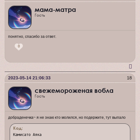
мама-матра
Гость
понятно, спасибо за ответ.
0
2023-05-14 21:06:33
18
свежемороженая вобла
Гость
добраденечка~ я не знаю кто молился, но подержите, тут выпало
Код:
Камисато Аяка