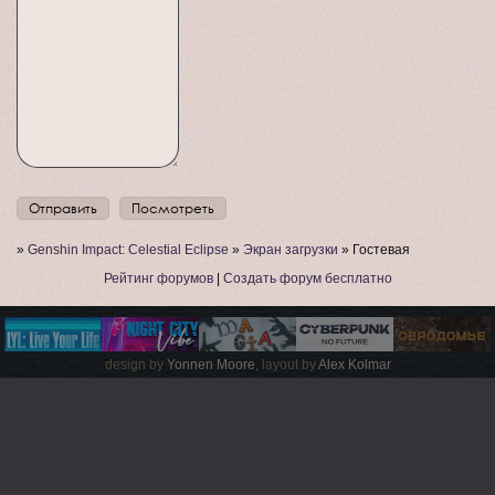
»
Genshin Impact: Celestial Eclipse
»
Экран загрузки
»
Гостевая
Рейтинг форумов
|
Создать форум бесплатно
design by
Yonnen Moore
, layout by
Alex Kolmar