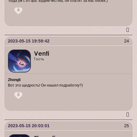
Тогда уж с Итэра. Будем честны, он платит за нас обоих.)
0
2023-05-15 19:59:42
24
Venti
Гость
Zhongli
Вот это щедрость! Он нашел подработку?)
0
2023-05-15 20:03:01
25