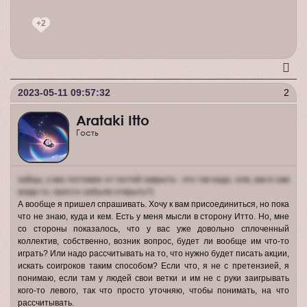
+2
2023-05-11 09:57:32
2
Arataki Itto
Гость
зайцы, у вас гостевая от гостей закрыта - это так надо, или, как я сам
когда-то, просто забыли открыть?)
А вообще я пришел спрашивать. Хочу к вам присоединиться, но пока
что не знаю, куда и кем. Есть у меня мысли в сторону Итто. Но, мне
со стороны показалось, что у вас уже довольно сплоченный
коллектив, собственно, возник вопрос, будет ли вообще им что-то
играть? Или надо рассчитывать на то, что нужно будет писать акции,
искать соигроков таким способом? Если что, я не с претензией, я
понимаю, если там у людей свои ветки и им не с руки заигрывать
кого-то левого, так что просто уточняю, чтобы понимать, на что
рассчитывать.