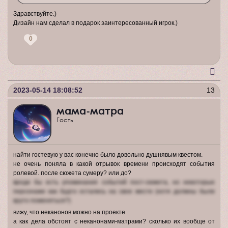
Здравствуйте.)
Дизайн нам сделал в подарок заинтересованный игрок.)
0
2023-05-14 18:08:52
13
мама-матра
Гость
найти гостевую у вас конечно было довольно душнявым квестом.
не очень поняла в какой отрывок времени происходят события
ролевой. после сюжета сумеру? или до?
вроде бы есть упоминания событий пост-сюжета, но некоторые
персонажи как будто остались на свое месте (хотя должны были
круто поменяться?)
вижу, что неканонов можно на проекте
а как дела обстоят с неканонами-матрами? сколько их вообще от