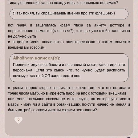
типа, дополнение канона походу игры, я правильно понимаю?
Я так понял, ты спрашиваешь именно про эти флешбеки)
not really, в зацепилась краем глаза за анкету Дотторе и
перечисление сегментов(клонов хз?), которых уже как бы канонично
не должно быть
и в целом меня после этого заинтересовало о каком моменте
времени мы говорим.
Alhaitham написал(а):
Пропиши ему способности и не занимай место канон игрового
персонажа. Если это канон нпс, то нужно будет расписать
почему и как твой ОП занял место нпс.
в целом вопрос скорее возникает в ключе того, что мы не знаем
точно числа матр, но в игре есть парочка нпс с готовыми внешками
они меня очевидно совсем не интересуют, но интересует место
матры - могу ли я зайти в организацию, по-сути ничего не меняя и
быть матрой со своим чистым-свежим неканоном?
0