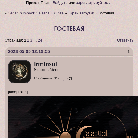
Привет, Гость!
Войдите
или
зарегистрируйтесь
.
»
Genshin Impact: Celestial Eclipse
»
Экран загрузки
»
Гостевая
ГОСТЕВАЯ
Страница:
1
2
3
…
24
»
Ответить
2023-05-05 12:19:55
1
Irminsul
Я и есть Мир
Сообщений:
314
+478
[hideprofile]