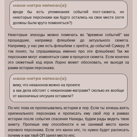
мама-матра написал(а):
вроде бы есть упоминания событий пост-сюжета, но
некоторые персонажи как будто остались на свое месте (хотя
должны были круто поменяться?)
Некоторые эпизоды можно помечать во "времени событий" как
прошедшие, например флешбеки до актуального сюжета.
Например, у нас уже есть флешбеки с хребта, до событий Сумеру. Я
так понял, ты спрашиваешь именно про эти флешбеки) Так же
персонажи могут изменяться сами в процессе сюжета. Если конечно
это сюжетный ход игрок Лорно может обосновать, не выходя за
рамки истории персонажа.
мама-матра написал(а):
вижу, что неканонов можно на проекте
а как дела обстоят с неканонами-матрами? сколько их вообще
от каноничных нпсушек оставили?
По нпс пока не прописывались истории и лор. Если ты хочешь взять
оригинального персонажа и прописать ему свой лор в рамках
истории после события спасения Нахиды, будем рады видеть твою
анкету. Пропиши ему способности и не занимай место канон
игрового персонажа. Если это канон нпс, то нужно будет расписать
почему и как твой ОП занял место нпс.