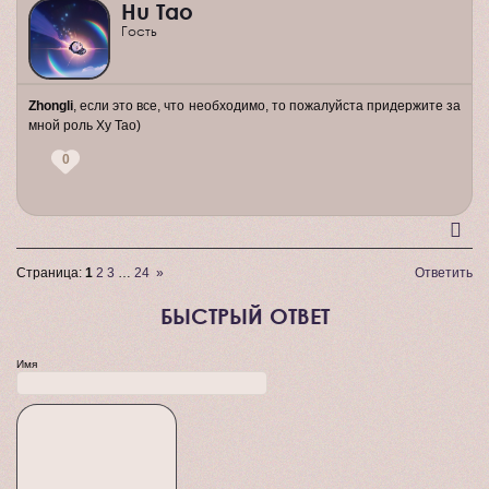
Hu Tao
Гость
Zhongli
, если это все, что необходимо, то пожалуйста придержите за
мной роль Ху Тао)
0
Страница:
1
2
3
…
24
»
Ответить
БЫСТРЫЙ ОТВЕТ
Имя