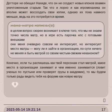
Дотторе не обещал Нахиде, что он не создаст новых клонов взамен
уничтоженным старым. Так что и лорно и как игромеханика он
вполне может воссоздать свои копии, однако их пока намного
меньше, ведь на это потребуется время.
мама-матра написал(а):
в целом вопрос скорее возникает в ключе того, что мы не знаем
точно числа матр, но в игре есть парочка нпс с готовыми
внешками
они меня очевидно совсем не интересуют, но интересует
место матры — могу ли я зайти в организацию, по-сути ничего
не меняя и быть матрой со своим чистым-свежим неканоном?
Конечно, если ты распишешь как твой персонаж стал матрой, какое
место в организации занимает и чем именно занимается (ловит
ученых по пустыне или проверят грузы в академии), то мы будем
только рады видеть тебя на форуме как новую матру.
0
2023-05-14 19:21:14
17