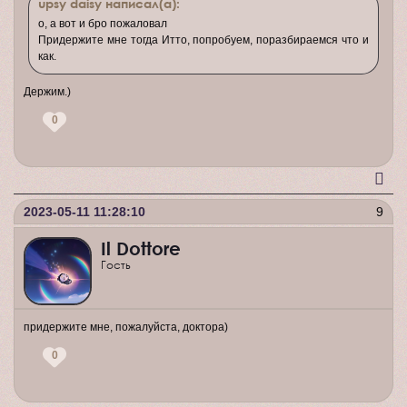
upsy daisy написал(а):
о, а вот и бро пожаловал
Придержите мне тогда Итто, попробуем, поразбираемся что и
как.
Держим.)
0
2023-05-11 11:28:10
9
Il Dottore
Гость
придержите мне, пожалуйста, доктора)
0