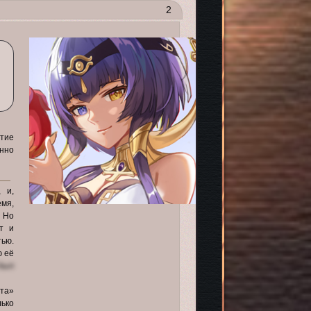
2
тие
енно
 и,
мя,
. Но
т и
ью.
ю её
был
ета»
ько