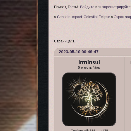
Привет, Гость!
Войдите
или
зарегистрируйте
»
Genshin Impact: Celestial Eclipse
»
Экран заг
Страница:
1
2023-05-10 06:49:47
Irminsul
Я и есть Мир
Сообщений:
314
+478