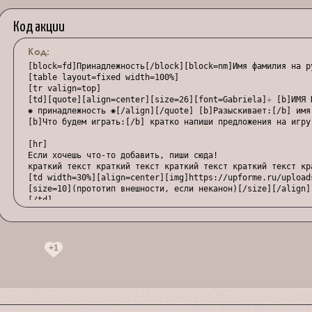
Код акции
Код:
[block=fd]Принадлежность[/block][block=nm]Имя фамилия на р
[table layout=fixed width=100%]

[tr valign=top]

[td][quote][align=center][size=26][font=Gabriela]✧ [b]ИМЯ 
✺ принадлежность ✺[/align][/quote] [b]Разыскивает:[/b] имя
[b]Что будем играть:[/b] кратко напиши предложения на игру

[hr]

Если хочешь что-то добавить, пиши сюда!

краткий текст краткий текст краткий текст краткий текст кр
[td width=30%][align=center][img]https://upforme.ru/upload
[size=10](прототип внешности, если неканон)[/size][/align]

[/td]

[/tr]

+1