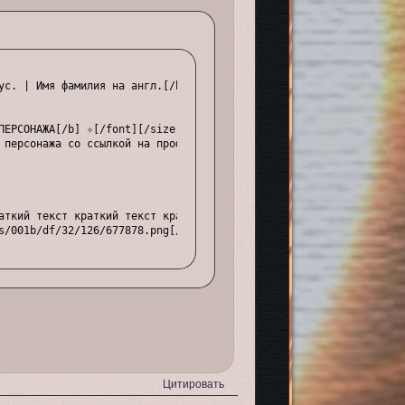
ус. | Имя фамилия на англ.[/block]

ПЕРСОНАЖА[/b] ✧[/font][/size]

 персонажа со ссылкой на профиль

аткий текст краткий текст краткий текст краткий текст краткий те
s/001b/df/32/126/677878.png[/img]

Цитировать