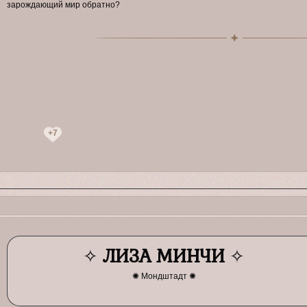
зарождающий мир обратно?
+7
✧
ЛИЗА МИНЧИ
✧
✺ Мондштадт ✺