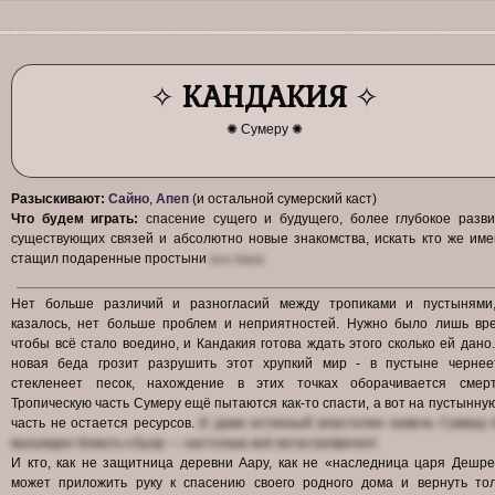
✧
КАНДАКИЯ
✧
✺ Сумеру ✺
Разыскивают:
Сайно
,
Апеп
(и остальной сумерский каст)
Что будем играть:
спасение сущего и будущего, более глубокое разви
существующих связей и абсолютно новые знакомства, искать кто же им
стащил подаренные простыни
(это Апеп)
Нет больше различий и разногласий между тропиками и пустынями,
казалось, нет больше проблем и неприятностей. Нужно было лишь вре
чтобы всё стало воедино, и Кандакия готова ждать этого сколько ей дано
новая беда грозит разрушить этот хрупкий мир - в пустыне чернее
стекленеет песок, нахождение в этих точках оборачивается смерт
Тропическую часть Сумеру ещё пытаются как-то спасти, а вот на пустынну
часть не остается ресурсов.
И даже истинный властелин земель Сумеру 
вынужден бежать к Буэр — настолько всё катастрофично!
И кто, как не защитница деревни Аару, как не «наследница царя Дешр
может приложить руку к спасению своего родного дома и вернуть тол