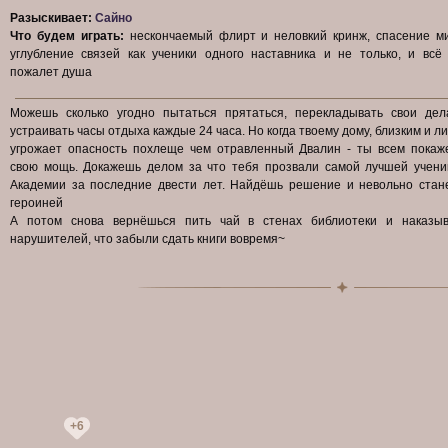
Разыскивает:
Сайно
Что будем играть:
нескончаемый флирт и неловкий кринж, спасение ми
углубление связей как ученики одного наставника и не только, и всё
пожалет душа
Можешь сколько угодно пытаться прятаться, перекладывать свои дел
устраивать часы отдыха каждые 24 часа. Но когда твоему дому, близким и л
угрожает опасность похлеще чем отравленный Двалин - ты всем покаж
свою мощь. Докажешь делом за что тебя прозвали самой лучшей учени
Академии за последние двести лет. Найдёшь решение и невольно стан
героиней
А потом снова вернёшься пить чай в стенах библиотеки и наказыв
нарушителей, что забыли сдать книги вовремя~
+6