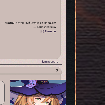
— смотри, потешный чувачок в шапочке!
— самокритично
[c] Тигнари
Цитировать
3