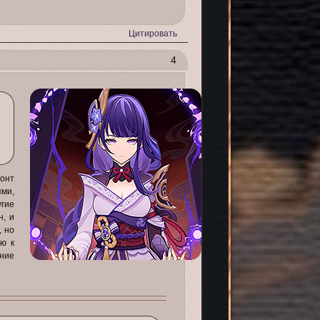
Цитировать
4
онт
ями,
угие
н, и
, но
ью к
ние