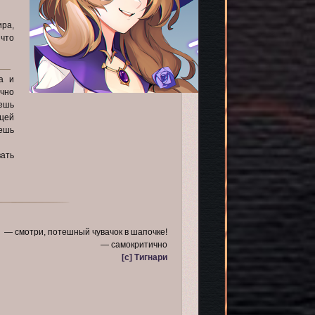
ра,
 что
а и
ично
ешь
цей
ешь
ать
— смотри, потешный чувачок в шапочке!
— самокритично
[c] Тигнари