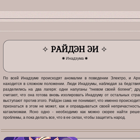
✧
РАЙДЭН ЭИ
✧
✺ Инадзума ✺
По всей Инадзуме происходят аномалии в поведении Электро, и Арх
находится в сложном положении. Люди Инадзумы, наблюдая за бедстви
разделились на два лагеря: одни напуганы "гневом своей богини"; др
считают, что она готова вновь изолировать Инадзуму от остальных стра
выступают против этого. Райдэн сама не понимает, что именно происходит
признаться в этом не может, как и оправдываться своей непричастност
катаклизмам. Ясно одно - необходимо как можно скорее найти реше
проблемы, а пока делать все, что в ее силах, чтобы защитить народ.