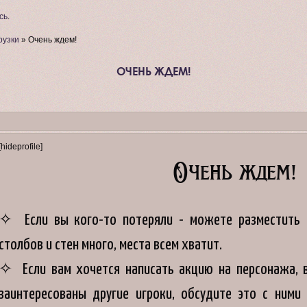
сь
.
рузки
»
Очень ждем!
ОЧЕНЬ ЖДЕМ!
[hideprofile]
Очень ждем!
✧ Если вы кого-то потеряли - можете разместить св
столбов и стен много, места всем хватит.
✧ Если вам хочется написать акцию на персонажа, в
заинтересованы другие игроки, обсудите это с ними 