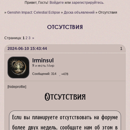
Привет, Гость!
Войдите
или
зарегистрируйтесь
.
»
Genshin Impact: Celestial Eclipse
»
Доска объявлений
»
Отсутствия
ОТСУТСТВИЯ
Страница:
1
2
3
»
2024-06-10 15:43:44
1
Irminsul
Я и есть Мир
Сообщений:
314
+478
[hideprofile]
Отсутствия
Если вы планируете отсутствовать на форуме
более двух недель, сообщите нам об этом в