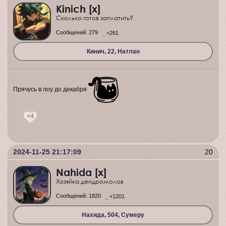
Kinich [x]
Сколько готов заплатить?
Сообщений:
279
+261
Кинич, 22, Натлан
Прячусь в лоу до декабря
+4
2024-11-25 21:17:09
20
Nahida [x]
Хозяйка дендромолов
Сообщений:
1820
+1201
Нахида, 504, Сумеру