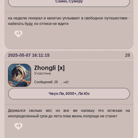
Сайно, Сумеру
на неделю генерал и капитан уплывают в свободное путешествие -
набегать буду, но отписи не ждите
+3
2025-05-07 16:11:15
28
Zhongli [x]
Участник
Сообщений:
25
+47
Чжун Ли, 6000+, Ли Юэ
Держался сколько мог, но все же напишу что исчезаю на
неопределенный срок до лета пока жизнь попроще не станет
+2