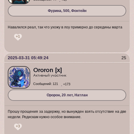
Фурина, 500, Фонтейн
Навалился реал, так что ухожу в лоу примерно до середины марта
+1
2025-03-31 05:49:24
25
Ororon [x]
Активный участник
Сообщений:
121
+173
Оророн, 20 лет, Натлан
Прошу прощения за задержку, но вынужден взять отсутствие на две
недели. Редискам нужно особое внимание.
+3