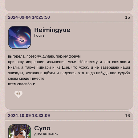
2024-09-04 14:25:50
15
Heimingyue
Гость
выгорела, поэтому, думаю, покину форум
приношу искренние извинения мсье Нёвиллету и его светлости
Ризли, а также Тигнари и Кэ Цин, что ухожу и не завершаю наши
эпизоды, чмокаю в щёчки и надеюсь, что когда-нибудь нас судьба
снова сведёт вместе.
всем спасибо ♥
+3
2024-10-09 18:33:09
16
Cyno
дам веслом