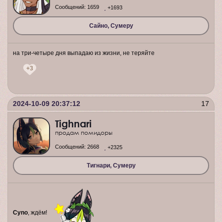
Сообщений:
1659
+1693
Сайно, Сумеру
на три-четыре дня выпадаю из жизни, не теряйте
+3
2024-10-09 20:37:12
17
Tighnari
продам помидоры
Сообщений:
2668
+2325
Тигнари, Сумеру
Cyno
, ждём!