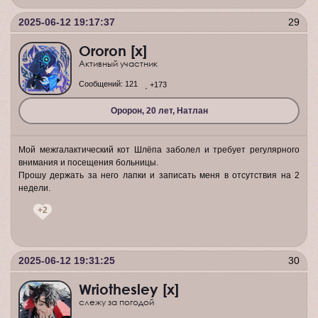
2025-06-12 19:17:37
29
Ororon [x]
Активный участник
Сообщений:
121
+173
Оророн, 20 лет, Натлан
Мой межгалактический кот Шлёпа заболел и требует регулярного
внимания и посещения больницы.
Прошу держать за него лапки и записать меня в отсутствия на 2
недели.
+2
2025-06-12 19:31:25
30
Wriothesley [x]
слежу за погодой