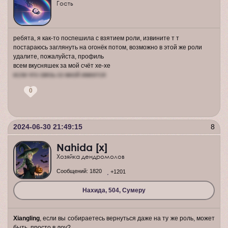
Гость
ребята, я как-то поспешила с взятием роли, извините т т
постараюсь заглянуть на огонёк потом, возможно в этой же роли
удалите, пожалуйста, профиль
всем вкусняшек за мой счёт хе-хе
если что связь со мной имеется
0
2024-06-30 21:49:15
8
Nahida [x]
Хозяйка дендромолов
Сообщений:
1820
+1201
Нахида, 504, Сумеру
Xiangling
, если вы собираетесь вернуться даже на ту же роль, может
быть, просто в лоу?