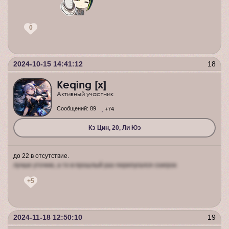
0
2024-10-15 14:41:12
18
Keqing [x]
Активный участник
Сообщений:
89
+74
Кэ Цин, 20, Ли Юэ
до 22 в отсутствие.
лучше уточню, а то в прошлый раз перепугался соигрок
+5
2024-11-18 12:50:10
19