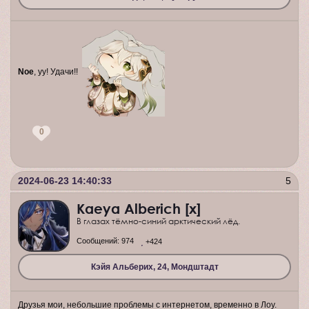
Noe
, уу! Удачи!!
0
2024-06-23 14:40:33
5
Kaeya Alberich [x]
В глазах тёмно-синий арктический лёд.
Сообщений:
974
+424
Кэйя Альберих, 24, Мондштадт
Друзья мои, небольшие проблемы с интернетом, временно в Лоу.