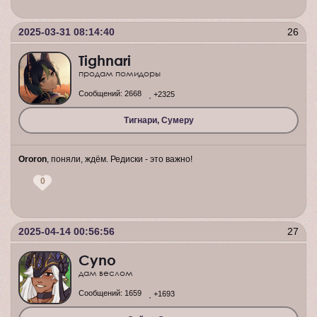
2025-03-31 08:14:40
26
Tighnari
продам помидоры
Сообщений:
2668
+2325
Тигнари, Сумеру
Ororon
, поняли, ждём. Редиски - это важно!
0
2025-04-14 00:56:56
27
Cyno
дам веслом
Сообщений:
1659
+1693