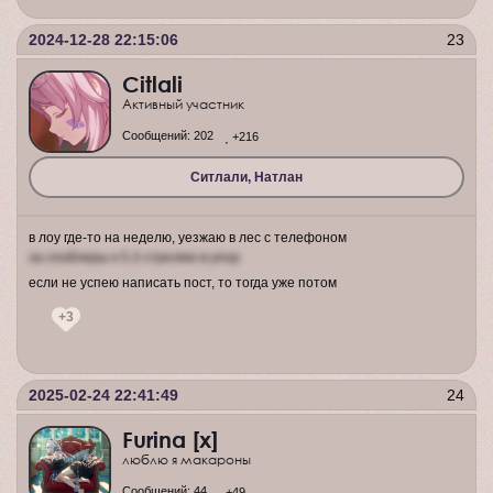
2024-12-28 22:15:06
23
Citlali
Активный участник
Сообщений:
202
+216
Ситлали, Натлан
в лоу где-то на неделю, уезжаю в лес с телефоном
за спойлеры к 5.3 стреляю в упор
если не успею написать пост, то тогда уже потом
+3
2025-02-24 22:41:49
24
Furina [x]
люблю я макароны
Сообщений:
44
+49