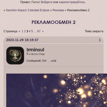
Привет, Гость!
Войдите
или
зарегистрируйтесь
.
»
Genshin Impact: Celestial Eclipse
»
Реклама
»
Рекламообмен 2
РЕКЛАМООБМЕН 2
Страница:
«
1
2
3
4
5
…
67
»
Тема закрыта
2023-11-29 18:19:37
1
Irminsul
Я и есть Мир
Сообщений:
314
+478