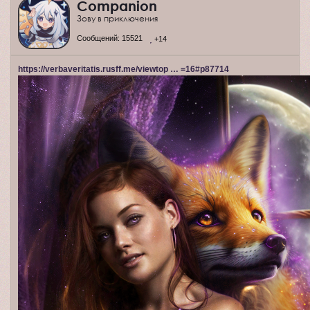
Companion
Зову в приключения
Сообщений:
15521
+14
https://verbaveritatis.rusff.me/viewtop … =16#p87714