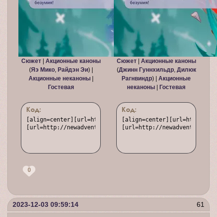
Сюжет
|
Акционные каноны
Сюжет
|
Акционные каноны
(
Яэ Мико
,
Райдэн Эи
) |
(
Джинн Гуннхильдр
,
Дилюк
Акционные неканоны
|
Рагнвиндр
) |
Акционные
Гостевая
неканоны
|
Гостевая
Код:
Код:
[align=center][url=http://newadventure.rusff.me/][img]ht
[align=center][url=http://ne
[url=http://newadventure.rusff.me/viewtopic.php?id=573]С
[url=http://newadventure.rus
0
2023-12-03 09:59:14
61