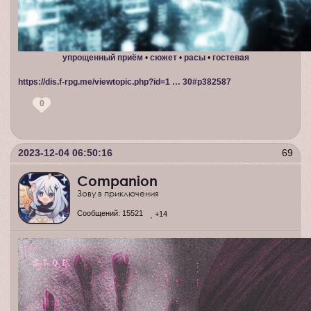
упрощенный приём
•
сюжет
•
расы
•
гостевая
https://dis.f-rpg.me/viewtopic.php?id=1 … 30#p382587
0
2023-12-04 06:50:16
69
Companion
Зову в приключения
Сообщений:
15521
+14