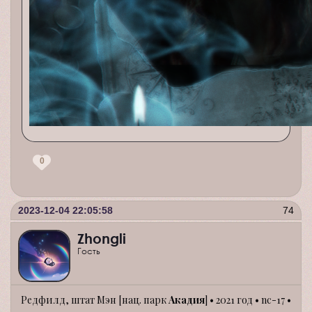
0
2023-12-04 22:05:58
74
Zhongli
Гость
Редфилд, штат Мэн [нац. парк
Акадия
] • 2021 год • nc-17 •