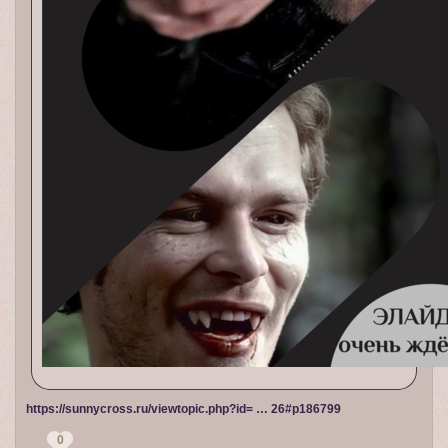
https://sunnycross.ru/viewtopic.php?id= … 26#p186799
0