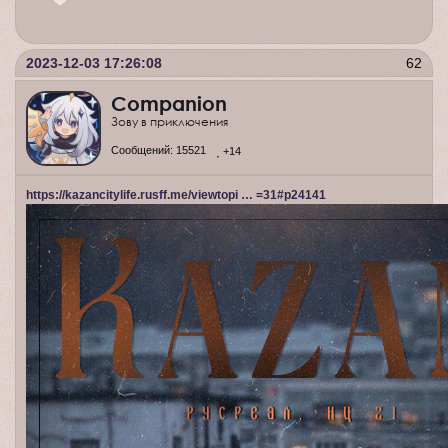
2023-12-03 17:26:08
62
Companion
Зову в приключения
Сообщений:
15521
+14
https://kazancitylife.rusff.me/viewtopi … =31#p24141