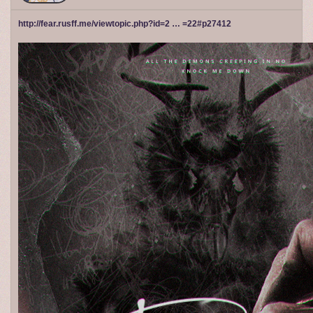
http://fear.rusff.me/viewtopic.php?id=2 … =22#p27412