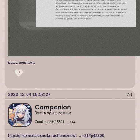
ваша реклама
0
2023-12-04 18:52:27
73
Companion
Зову в приключения
Сообщений:
15521
+14
http://shlexmalalexnulla.rusff.me/viewt … =21#p42808