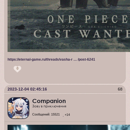
https://eternal-game.ru/threads/vasha-r … /post-6241
0
2023-12-04 02:45:16
68
Companion
Зову в приключения
Сообщений:
15521
+14