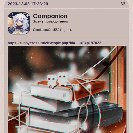
2023-12-03 17:26:20
63
Companion
Зову в приключения
Сообщений:
15521
+14
https://sunnycross.ru/viewtopic.php?id= … =3#p187022