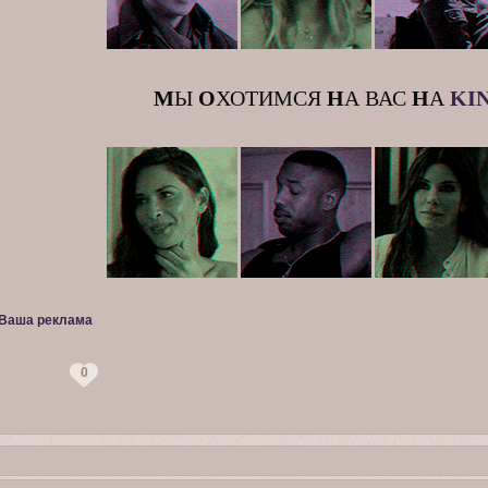
М
Ы
О
ХОТИМСЯ
Н
А ВАС
Н
А
K
I
Ваша реклама
0