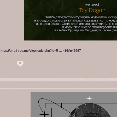
https://tma.f-rpg.me/viewtopic.php?id=5 … =16#p42997
0