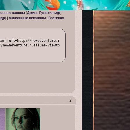
онные каноны
(
Джинн Гуннхильдр
,
ндр
) |
Акционные неканоны
|
Гостевая
//upforme.ru/uploads/001b/df/32/4/t796512.webp[/img][/url]

ter][url=http://newadventure.rusff.me/][img]https://upforme.ru/up
т[/url] | [url=http://newadventure.rusff.me/viewtopic.php?id=21]
//newadventure.rusff.me/viewtopic.php?id=573]Сюжет[/url] | [url=
2