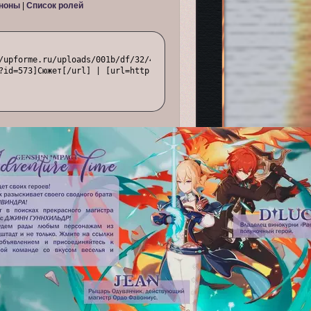
ноны
|
Список ролей
/upforme.ru/uploads/001b/df/32/4/t28424.webp[/img][/url][/align]

?id=573]Сюжет[/url] | [url=http://newadventure.rusff.me/viewtopi