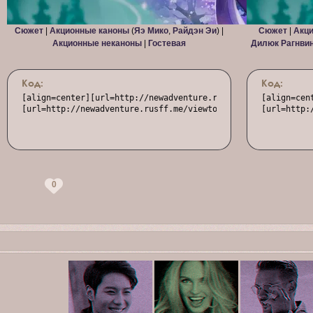
Сюжет
|
Акционные каноны
(
Яэ Мико
,
Райдэн Эи
) |
Сюжет
|
Акци
Акционные неканоны
|
Гостевая
Дилюк Рагнви
Код:
Код:
[align=center][url=http://newadventure.rusff.me/][img]https:
[align=cen
[url=http://newadventure.rusff.me/viewtopic.php?id=573]Сюже
[url=http:
0