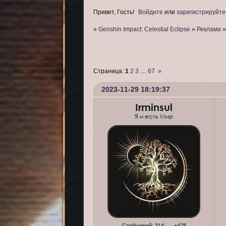
Привет, Гость!
Войдите
или
зарегистрируйте
»
Genshin Impact: Celestial Eclipse
»
Реклама
Страница:
1
2
3
…
67
»
2023-11-29 18:19:37
Irminsul
Я и есть Мир
Сообщений:
314
+478