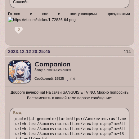
Спасибо
Готово и вас с наступающими праздниками
0
2023-12-12 20:25:45
114
Companion
Зову в приключения
Сообщений:
15525
+14
Доброго вечерочка! На связи SANGUIS ET VINO. Можно попросить
Вас заменить в нашей теме первое сообщение:
Код:
[quote][align=center][url=https://amorevino.rusff.me/][img
[url=https://amorevino.rusff.me/viewtopic.php?id=5][img]ht
[url=https://amorevino.rusff.me/viewtopic.php?id=3][img]ht
[url=https://amorevino.rusff.me/viewtopic.php?id=13][img]h
[/align][/quote]