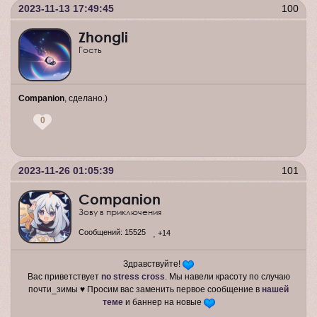
2023-11-13 17:49:45
100
Zhongli
Гость
Companion
, сделано.)
0
2023-11-26 01:05:39
101
Companion
Зову в приключения
Сообщений:
15525
+14
Здравствуйте!
Вас приветствует
no stress cross
. Мы навели красоту по случаю
почти_зимы ♥ Просим вас заменить первое сообщение в
нашей
теме
и баннер на новые