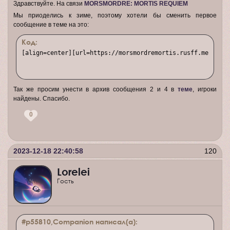
[/tr]

Здравствуйте. На связи
MORSMORDRE: MORTIS REQUIEM
[/table]

Мы приоделись к зиме, поэтому хотели бы сменить первое
сообщение в теме на это:
[b][/b]

Код:
[align=center][b]•   •   •   •   •   •   •   •   •   •
[align=center][url=https://morsmordremortis.rusff.me][img]
Так же просим унести в архив сообщения 2 и 4 в
теме
, игроки
найдены. Спасибо.
0
2023-12-18 22:40:58
120
Lorelei
Гость
#p55810,Companion написал(а):