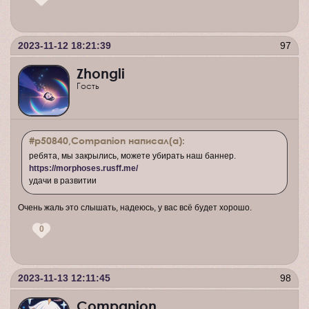
2023-11-12 18:21:39
97
Zhongli
Гость
#p50840,Companion написал(а):
ребята, мы закрылись, можете убирать наш баннер.
https://morphoses.rusff.me/
удачи в развитии
Очень жаль это слышать, надеюсь, у вас всё будет хорошо.
0
2023-11-13 12:11:45
98
Companion