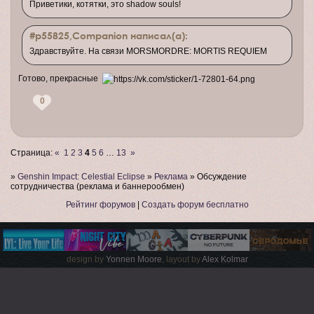
Приветики, котятки, это shadow souls!
#p55825,Companion написал(а):
Здравствуйте. На связи MORSMORDRE: MORTIS REQUIEM
Готово, прекрасные
0
Страница:
«
1
2
3
4
5
6
…
13
»
»
Genshin Impact: Celestial Eclipse
»
Реклама
»
Обсуждение
сотрудничества (реклама и баннерообмен)
Рейтинг форумов
|
Создать форум бесплатно
design by
Yonnen Moore
, layout by
Alex Kolmar