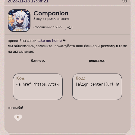
2023-11-13 17:38:21
99
Companion
Зову в приключения
Сообщений:
15525
+14
привет! на связи
take me home
❤
мы обновились, замените, пожалуйста наш баннер и рекламу в теме
на актуальные:
баннер:
реклама:
Код:
Код:
<a href="https://takehome.rusff.me/"><img src="https://u
[align=center][url=https://t
спасибо!
0