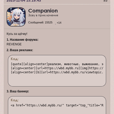
2023-11-04 15:19:43
93
Companion
Зову в приключения
Сообщений:
15525
+14
Кусь за щёчку!
1. Название форума:
REVENGE
2. Ваша реклама:
Код:
[quote][align=center]реализм, животные, выживание, эпизоди
[align=center][url=https://wbd.mybb.ru][img]https://upform
[align=center][b][url=https://wbd.mybb.ru/viewtopic.php?id
3. Ваш баннер:
Код:
<a href="https://wbd.mybb.ru/" target="top_"title="Revenge