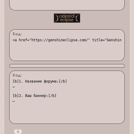
Код:
<a href="https://genshineclipse.com/" title="Genshin Impac
Код:
[b]1. Название форума:[/b]

…

[b]2. Ваш баннер:[/b]

0