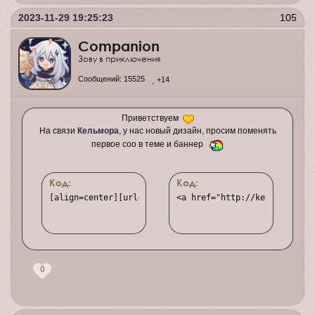
2023-11-29 19:25:23
105
Companion
Зову в приключения
Сообщений:
15525
+14
Приветствуем
На связи
Кельмора
, у нас новый дизайн, просим поменять
первое соо в теме и баннер
Код:
Код:
[align=center][url=http://kelmoracrown.rusff.me][img]h
<a href="http://kelmoracrown
0