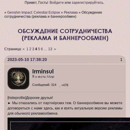
Привет, Гость!
Войдите
или
зарегистрируйтесь
.
»
Genshin Impact: Celestial Eclipse
»
Реклама
»
Обсуждение
сотрудничества (реклама и баннерообмен)
ОБСУЖДЕНИЕ СОТРУДНИЧЕСТВА
(РЕКЛАМА И БАННЕРООБМЕН)
Страница:
«
1
2
3
4
5
6
…
13
»
2023-05-10 17:38:20
1
Irminsul
Я и есть Мир
Сообщений:
314
+478
[hideprofile]Дорогие друзья!
► Мы отказались от партнёрских тем. О баннерообмене вы можете
договориться с нами здесь, как и взять актуальную версию рекламы
для обычного рекламообмена.