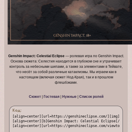
Genshin Impact: Celestial Eclipse
— ролевая игра по Genshin Impact.
Основа сюжета: Селестия находится в глубоком сне и утрачивает
контроль за небесными шипами, а также за элементами в Тейвате,
что несёт за собой различные катаклизмы. Мы играем как в
настоящем (включая сюжет Нод-Края), так и в прошлом
флешбэками.
Сюжет
|
Гостевая
|
Нужные
|
Список ролей
Код:
[align=center][url=https://genshineclipse.com/][img]https:
[align=center][b]Genshin Impact: Celestial Eclipse[/b] — р
[align=center][url=https://genshineclipse.com/viewtopic.ph