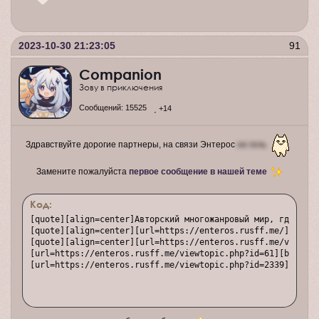
2023-10-30 21:23:05
91
Companion
Зову в приключения
Сообщений:
15525
+14
Здравствуйте дорогие партнеры, на связи Энтерос
не гель
Замените пожалуйста
первое сообщение в нашей теме
Код:
[quote][align=center]Авторский многожанровый мир, где маги
[quote][align=center][url=https://enteros.rusff.me/][img]h
[quote][align=center][url=https://enteros.rusff.me/viewtop
[url=https://enteros.rusff.me/viewtopic.php?id=61][b]акции
[url=https://enteros.rusff.me/viewtopic.php?id=2339][b]хо