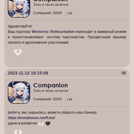
Зову в приключения
Сообщений:
15525
+14
Здравствуйте!
Ваш партнер
Westeros: Reincarnation
переходит в камерный режим
и приостанавливает систему партнерства. Процветания вашему
проекту и вдохновения участникам!
0
2023-11-12 18:15:08
96
Companion
Зову в приключения
Сообщений:
15525
+14
ребята, мы закрылись, можете убирать наш баннер.
https://morphoses.rusff.me/
удачи в развитии
0