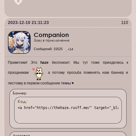
0
2023-12-10 21:11:23
110
Companion
Зову в приключения
Сообщений:
15525
+14
Приветики! Это
haze
беспокоит. Мы тут тоже приоделись к
праздникам
а потому просьба поменять нам баннер и
листовку в первом сообщении
темы
♥
Баннер
Код:
<a href="https://thehaze.rusff.me/" target="_blank"><im
Листовка