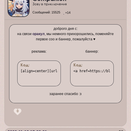
Зову в приключения
Сообщений:
15525
+14
доброго дня с:
на связи
оракул
, мы немного прихорошились, поменяйте
первое соо и баннер, пожалуйста ♥
реклама:
баннер:
Код:
Код:
[align=center][url=https://bloodoracle.rusff.me/][img]
<a href=https://bloodoracle.
заранее спасибо :з
0