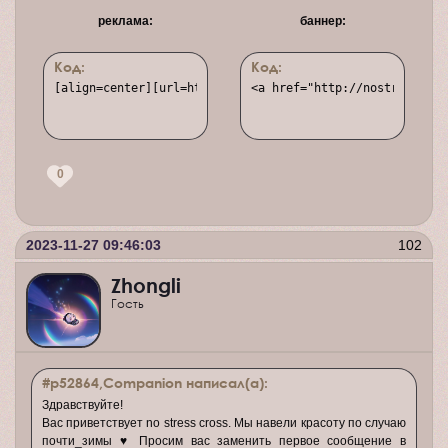
реклама:
баннер:
Код:
Код:
[align=center][url=http://nostresscross.rusff.me/][img]h
<a href="http://nostresscros
0
2023-11-27 09:46:03
102
Zhongli
Гость
#p52864,Companion написал(а):
Здравствуйте!
Вас приветствует no stress cross. Мы навели красоту по случаю
почти_зимы ♥ Просим вас заменить первое сообщение в