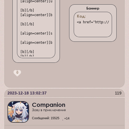
[align=center][url=http://soullove.ru][img]https://upf
Баннер
[b][/b]

[align=center][b]•   •   •   •   •   •   •   •   •   •
Код:
<a href="http://soullove.
[b][/b]

[align=center][size=17][font=Times New Roman]Допустим,
[align=center][b]•   •   •   •   •   •   •   •   •   •
[b][/b]

[b][/b]

[table layout=fixed width=100%]

[tr]

0
[td][align=center][b][size=18][font=Times New Roman]Жа
[td][align=center][b][size=18][font=Times New Roman]Го
[td][align=center][b][size=18][font=Times New Roman]Ре
[td][align=center][b][size=18][font=Times New Roman]Си
2023-12-18 13:02:37
119
[td][align=center][b][size=18][font=Times New Roman]Ма
[/tr]

[tr]

Companion
[td][align=center][size=16][font=Times New Roman]город
Зову в приключения
[td][align=center][size=16][font=Times New Roman]2032;
[td][align=center][size=16][font=Times New Roman]NC-21
Сообщений:
15525
+14
[td][align=center][size=16][font=Times New Roman]эпизо
[td][align=center][size=16][font=Times New Roman]смеша