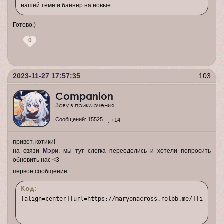
нашей теме и баннер на новые
Готово.)
0
2023-11-27 17:57:35
103
Companion
Зову в приключения
Сообщений:
15525
+14
привет, котики!
на связи
Мэри
. мы тут слегка переоделись и хотели попросить
обновить нас <3
первое сообщение:
Код:
[align=center][url=https://maryonacross.rolbb.me/][img]htt