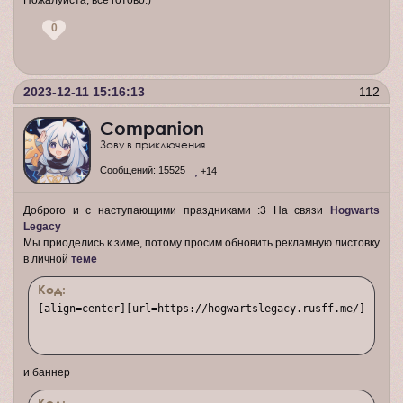
Пожалуйста, всё готово.)
0
2023-12-11 15:16:13
112
Companion
Зову в приключения
Сообщений:
15525
+14
Доброго и с наступающими праздниками :3 На связи
Hogwarts
Legacy
Мы приоделись к зиме, потому просим обновить рекламную листовку
в личной
теме
Код:
[align=center][url=https://hogwartslegacy.rusff.me/][img]h
и баннер
Код: