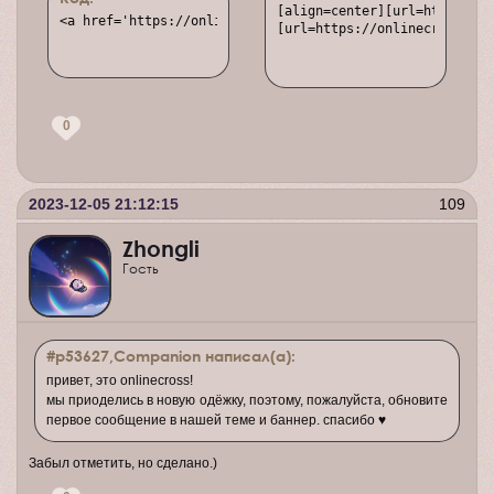
[align=center][url=https://o
<a href='https://onlinecross.ru/' target='_blank' title=
[url=https://onlinecross.ru/
0
2023-12-05 21:12:15
109
Zhongli
Гость
#p53627,Companion написал(а):
привет, это onlinecross!
мы приоделись в новую одёжку, поэтому, пожалуйста, обновите
первое сообщение в нашей теме и баннер. спасибо ♥
Забыл отметить, но сделано.)