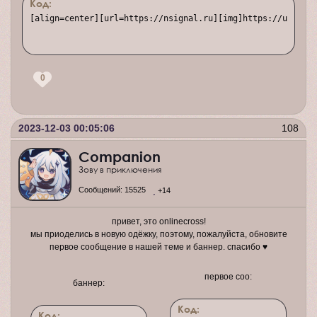
Код:
[align=center][url=https://nsignal.ru][img]https://upforme
0
2023-12-03 00:05:06
108
Companion
Зову в приключения
Сообщений:
15525
+14
привет, это onlinecross!
мы приоделись в новую одёжку, поэтому, пожалуйста, обновите
первое сообщение в нашей теме и баннер. спасибо ♥
первое соо:
баннер:
Код:
Код: