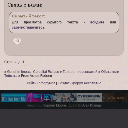
Связь с вами:
Скрытый текст:
Для просмотра скрытого текста -
войдите
или
зарегистрируйтесь
.
+3
Страница:
1
»
Genshin Impact: Celestial Eclipse
»
Галерея персонажей
»
Обитатели
Тейвата
»
From Ashes Reborn
Рейтинг форумов
|
Создать форум бесплатно
design by
Yonnen Moore
, layout by
Alex Kolmar