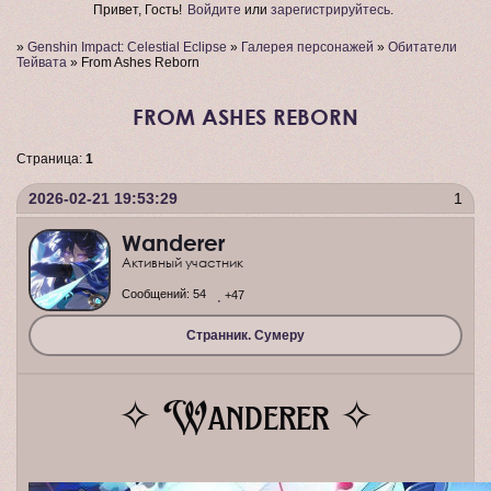
Привет, Гость!
Войдите
или
зарегистрируйтесь
.
»
Genshin Impact: Celestial Eclipse
»
Галерея персонажей
»
Обитатели
Тейвата
»
From Ashes Reborn
FROM ASHES REBORN
Страница:
1
2026-02-21 19:53:29
1
Wanderer
Активный участник
Сообщений:
54
+47
Странник. Сумеру
Wanderer
✧
✧