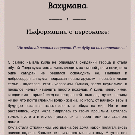
Вахумана.
─────
✧
─────
Информация о персонаже:
"Не задавай лишних вопросов. Я не буду на них отвечать..."
С самого начала кукла не оправдала ожиданий творца и стала
обузой. Тогда кукла могла лишь следить за сменой дня и ночи, пока
один самурай не решился освободить ее. Наивная и
добросердечная кукла, подражая новым друзьям - первой в жизни
семье - надеялась стать человеком. Однако, время неумолимо, а
прошлое нельзя изменить просто пожелав. У куклы много имен,
каждое имя - горький след на неокрепшей тогда еще душе - период
жизни, что почти сломили волю к жизни. По итогу, от наивной веры в
будущее остались только злость и обида на мир. Но и они
рассеялись, когда кукла смирилась со своим прошлым. Осталась
только пустота и жгучее чувство вины перед теми, кто стал его
домом...
Кукла стала Странником. Без имени, без дома, как он полагал, вновь
наивно надеясь больше не привязываться ни к кому. У куклы нет