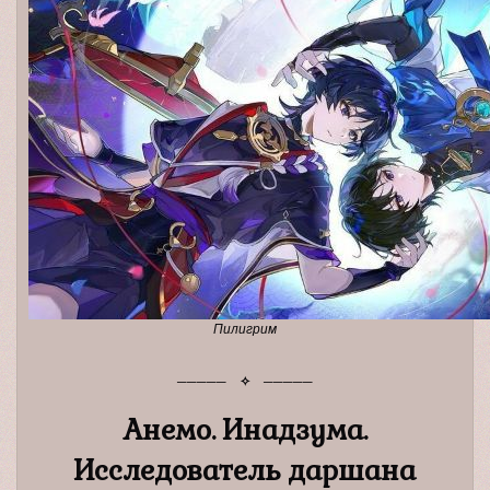
Пилигрим
─────
✧
─────
Анемо. Инадзума.
Исследователь даршана