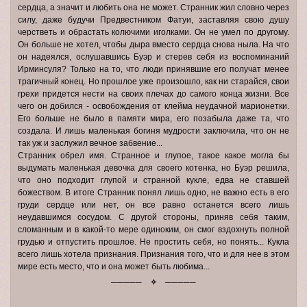
сердца, а значит и любить она не может. Странник жил словно через
силу, даже будучи Предвестником Фатуи, заставляя свою душу
черстветь и обрастать колючими иголками. Он не умел по другому.
Он больше не хотел, чтобы дыра вместо сердца снова ныла. На что
он надеялся, ослушавшись Буэр и стерев себя из воспоминаний
Ирминсуля? Только на то, что люди принявшие его получат менее
трагичный конец. Но прошлое уже произошло, как ни старайся, свои
грехи придется нести на своих плечах до самого конца жизни. Все
чего он добился - освобождения от клейма неудачной марионетки.
Его больше не было в памяти мира, его позабыла даже та, что
создала. И лишь маленькая богиня мудрости заключила, что он не
так уж и заслужил вечное забвение...
Странник обрел имя. Странное и глупое, такое какое могла бы
выдумать маленькая девочка для своего котенка, но Буэр решила,
что оно подходит глупой и странной кукле, едва не ставшей
божеством. В итоге Странник понял лишь одно, не важно есть в его
груди сердце или нет, он все равно останется всего лишь
неудавшимся сосудом. С другой стороны, приняв себя таким,
сломанным и в какой-то мере одиноким, он смог вздохнуть полной
грудью и отпустить прошлое. Не простить себя, но понять... Кукла
всего лишь хотела признания. Признания того, что и для нее в этом
мире есть место, что и она может быть любима...
─────
✧
─────