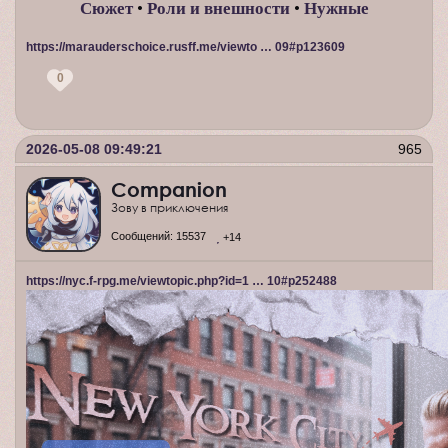
Сюжет
•
Роли и внешности
•
Нужные
https://marauderschoice.rusff.me/viewto … 09#p123609
0
2026-05-08 09:49:21
965
Companion
Зову в приключения
Сообщений:
15537
+14
https://nyc.f-rpg.me/viewtopic.php?id=1 … 10#p252488