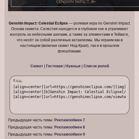
Genshin Impact: Celestial Eclipse
— ролевая игра по Genshin Impact.
Основа сюжета: Селестия находится в глубоком сне и утрачивает
контроль за небесными шипами, а также за элементами в Тейвате,
что несёт за собой различные катаклизмы. Мы играем как в
настоящем (включая сюжет Нод-Края), так и в прошлом
флешбэками.
Сюжет
|
Гостевая
|
Нужные
|
Список ролей
Код:
[align=center][url=https://genshineclipse.com/][img]https:
[align=center][b]Genshin Impact: Celestial Eclipse[/b] — р
[align=center][url=https://genshineclipse.com/viewtopic.ph
Предыдущая часть темы:
Рекламообмен 7
Предыдущая часть темы:
Рекламообмен 8
Предыдущая часть темы:
Рекламообмен 9