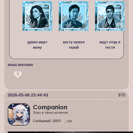
драко ищет
касту нужен
ищут отца и
жену
герой
тестя
ваша реклама
0
2026-05-08 23:44:43
970
Companion
Зову в приключения
Сообщений:
15537
+14