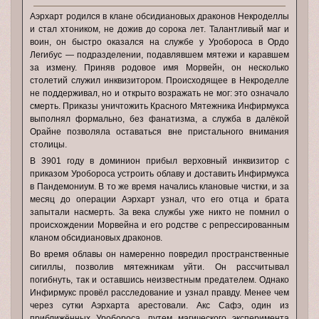
Аэрхарт родился в клане обсидиановых драконов Некроделлы
и стал хтоником, не дожив до сорока лет. Талантливый маг и
воин, он быстро оказался на службе у Уробороса в Ордо
Легибус — подразделении, подавлявшем мятежи и каравшем
за измену. Приняв родовое имя Морвейн, он несколько
столетий служил инквизитором. Происходящее в Некроделле
не поддерживал, но и открыто возражать не мог: это означало
смерть. Приказы уничтожить Красного Мятежника Инфирмукса
выполнял формально, без фанатизма, а служба в далёкой
Орайне позволяла оставаться вне пристального внимания
столицы.
В 3901 году в доминион прибыл верховный инквизитор с
приказом Уробороса устроить облаву и доставить Инфирмукса
в Пандемониум. В то же время начались клановые чистки, и за
месяц до операции Аэрхарт узнал, что его отца и брата
запытали насмерть. За века службы уже никто не помнил о
происхождении Морвейна и его родстве с репрессированным
кланом обсидиановых драконов.
Во время облавы он намеренно повредил пространственные
сигиллы, позволив мятежникам уйти. Он рассчитывал
погибнуть, так и оставшись неизвестным предателем. Однако
Инфирмукс провёл расследование и узнал правду. Менее чем
через сутки Аэрхарта арестовали. Акс Сафэ, один из
приближённых Уробороса, путем магического эксперимента