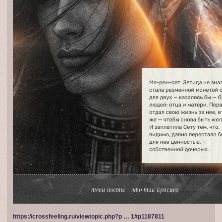
https://crossfeeling.ru/viewtopic.php?p … 1#p1187811