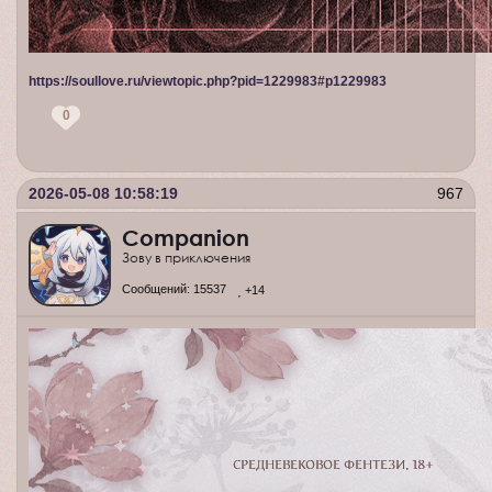
https://soullove.ru/viewtopic.php?pid=1229983#p1229983
0
2026-05-08 10:58:19
967
Companion
Зову в приключения
Сообщений:
15537
+14