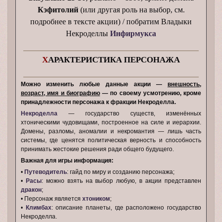
Кэфитолий
(или другая роль на выбор, см.
подробнее в тексте акции) / побратим Владыки
Некроделлы
Инфирмукса
Х
АРАКТЕРИСТИКА ПЕРСОНАЖА
Можно изменить любые данные акции —
внешность,
возраст, имя и биографию
— по своему усмотрению, кроме
принадлежности персонажа к фракции Некроделла.
Некроделла
— государство существ, изменённых
хтоническими чудовищами, построенное на силе и иерархии.
Домены, разломы, аномалии и некромантия — лишь часть
системы, где ценятся политическая верность и способность
принимать жестокие решения ради общего будущего.
Важная для игры информация:
•
Путеводитель
: гайд по миру и созданию персонажа;
•
Расы
: можно взять на выбор любую, в акции представлен
дракон
;
• Персонаж является
хтоником
;
•
Климбах
: описание планеты, где расположено государство
Некроделла.