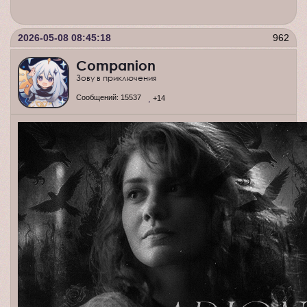
2026-05-08 08:45:18
962
Companion
Зову в приключения
Сообщений:
15537
+14