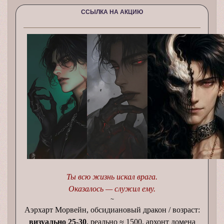
ССЫЛКА НА АКЦИЮ
Ты всю жизнь искал врага.
Оказалось — служил ему.
~
Аэрхарт Морвейн, обсидиановый дракон / возраст:
визуально 25-30
, реально ≈ 1500, архонт домена