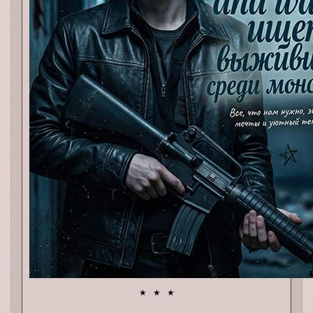
★ ★ ★