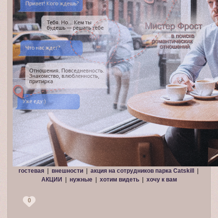
гостевая
|
внешности
|
акция на сотрудников парка Catskill
|
АКЦИИ
|
нужные
|
хотим видеть
|
хочу к вам
0