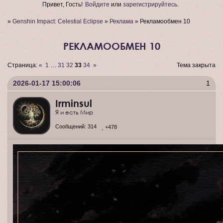
Привет, Гость!
Войдите
или
зарегистрируйтесь
.
»
Genshin Impact: Celestial Eclipse
»
Реклама
»
Рекламообмен 10
РЕКЛАМООБМЕН 10
Страница:
«
1
…
31
32
33
34
»
Тема закрыта
2026-01-17 15:00:06
1
Irminsul
Я и есть Мир
Сообщений:
314
+478