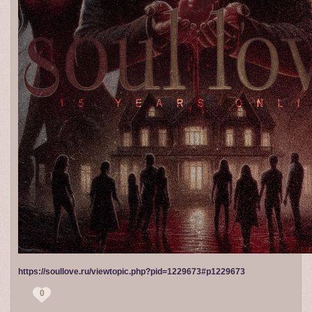
https://soullove.ru/viewtopic.php?pid=1229673#p1229673
0