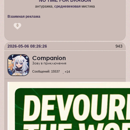
NO TIME FOR DRAGON
антуражка,
средневековая
мистика
Взаимная реклама
0
2026-05-06 08:26:26
943
Companion
Зову в приключения
Сообщений:
15537
+14