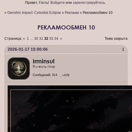
Привет, Гость!
Войдите
или
зарегистрируйтесь
.
»
Genshin Impact: Celestial Eclipse
»
Реклама
»
Рекламообмен 10
РЕКЛАМООБМЕН 10
Страница:
«
1
…
30
31
32
33
34
»
Тема закрыта
2026-01-17 15:00:06
1
Irminsul
Я и есть Мир
Сообщений:
314
+478