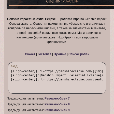
Genshin Impact: Celestial Eclipse
— ролевая игра по Genshin Impact.
Основа сюжета: Селестия находится в глубоком сне и утрачивает
контроль за небесными шипами, а также за элементами в Тейвате,
что несёт за собой различные катаклизмы. Мы играем как в
настоящем (включая сюжет Нод-Края), так и в прошлом
флешбэками.
Сюжет
|
Гостевая
|
Нужные
|
Список ролей
Код:
[align=center][url=https://genshineclipse.com/][img]https:
[align=center][b]Genshin Impact: Celestial Eclipse[/b] — р
[align=center][url=https://genshineclipse.com/viewtopic.ph
Предыдущая часть темы:
Рекламообмен 7
Предыдущая часть темы:
Рекламообмен 8
Предыдущая часть темы:
Рекламообмен 9