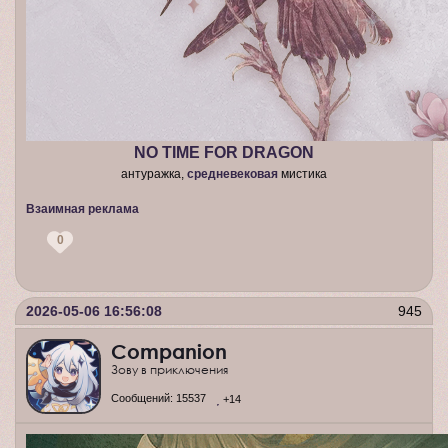
NO TIME FOR DRAGON
антуражка,
средневековая
мистика
Взаимная реклама
0
2026-05-06 16:56:08
945
Companion
Зову в приключения
Сообщений:
15537
+14