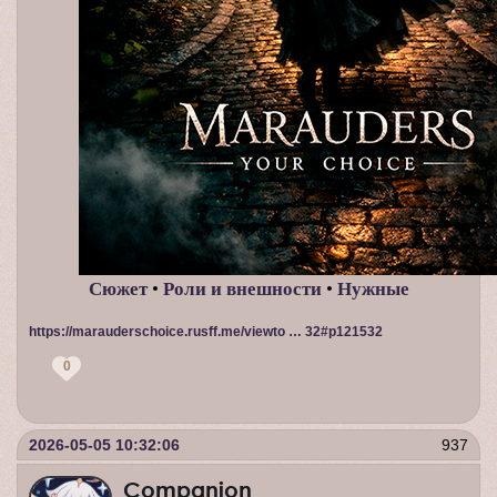
Сюжет
•
Роли и внешности
•
Нужные
https://marauderschoice.rusff.me/viewto … 32#p121532
0
2026-05-05 10:32:06
937
Companion