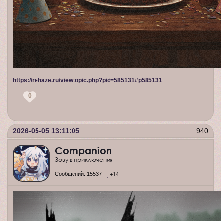
https://rehaze.ru/viewtopic.php?pid=585131#p585131
0
2026-05-05 13:11:05
940
Companion
Зову в приключения
Сообщений:
15537
+14