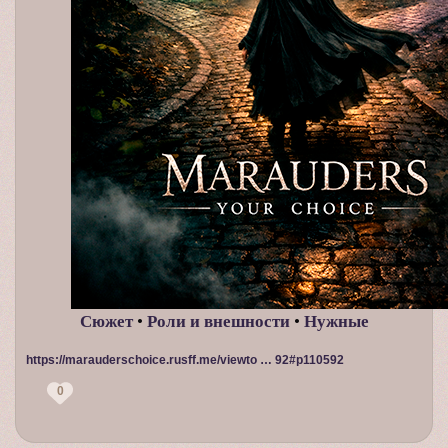
Сюжет
•
Роли и внешности
•
Нужные
https://marauderschoice.rusff.me/viewto … 92#p110592
0