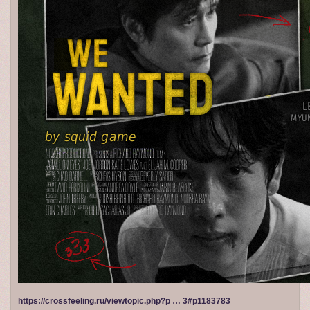
https://crossfeeling.ru/viewtopic.php?p … 3#p1183783