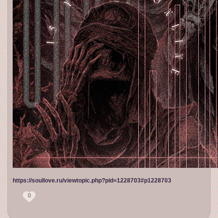
https://soullove.ru/viewtopic.php?pid=1228703#p1228703
0