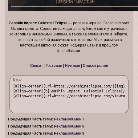
Genshin Impact: Celestial Eclipse
— ролевая игра по Genshin Impact.
Основа сюжета: Селестия находится в глубоком сне и утрачивает
контроль за небесными шипами, а также за элементами в Тейвате,
что несёт за собой различные катаклизмы. Мы играем как в
настоящем (включая сюжет Нод-Края), так и в прошлом
флешбэками.
Сюжет
|
Гостевая
|
Нужные
|
Список ролей
Код:
[align=center][url=https://genshineclipse.com/][img]https:
[align=center][b]Genshin Impact: Celestial Eclipse[/b] — р
[align=center][url=https://genshineclipse.com/viewtopic.ph
Предыдущая часть темы:
Рекламообмен 7
Предыдущая часть темы:
Рекламообмен 8
Предыдущая часть темы:
Рекламообмен 9