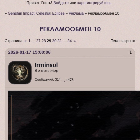
Привет, Гость!
Войдите
или
зарегистрируйтесь
.
»
Genshin Impact: Celestial Eclipse
»
Реклама
»
Рекламообмен 10
РЕКЛАМООБМЕН 10
Страница:
«
1
…
27
28
29
30
31
…
34
»
Тема закрыта
2026-01-17 15:00:06
1
Irminsul
Я и есть Мир
Сообщений:
314
+478