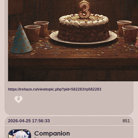
https://rehaze.ru/viewtopic.php?pid=582283#p582283
0
2026-04-25 17:56:33
851
Companion