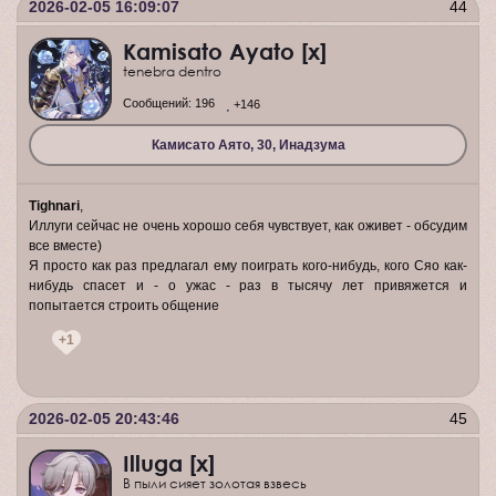
2026-02-05 16:09:07
44
Kamisato Ayato [x]
tenebra dentro
Сообщений:
196
+146
Камисато Аято, 30, Инадзума
Tighnari
,
Иллуги сейчас не очень хорошо себя чувствует, как оживет - обсудим
все вместе)
Я просто как раз предлагал ему поиграть кого-нибудь, кого Сяо как-
нибудь спасет и - о ужас - раз в тысячу лет привяжется и
попытается строить общение
+1
2026-02-05 20:43:46
45
Illuga [x]
В пыли сияет золотая взвесь