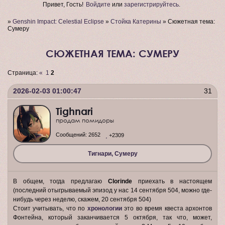
Привет, Гость!
Войдите
или
зарегистрируйтесь
.
»
Genshin Impact: Celestial Eclipse
»
Стойка Катерины
»
Сюжетная тема:
Сумеру
СЮЖЕТНАЯ ТЕМА: СУМЕРУ
Страница:
«
1
2
2026-02-03 01:00:47
31
Tighnari
продам помидоры
Сообщений:
2652
+2309
Тигнари, Сумеру
В общем, тогда предлагаю
Clorinde
приехать в настоящем
(последний отыгрываемый эпизод у нас 14 сентября 504, можно где-
нибудь через неделю, скажем, 20 сентября 504)
Стоит учитывать, что по
хронологии
это во время квеста архонтов
Фонтейна, который заканчивается 5 октября, так что, может,