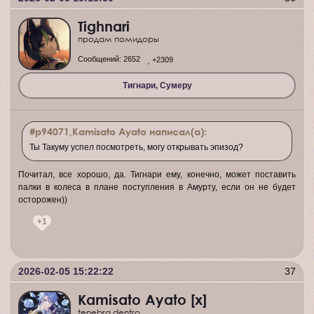
Tighnari
продам помидоры
Сообщений:
2652
+2309
Тигнари, Сумеру
#p94071,Kamisato Ayato написал(а):
Ты Такуму успел посмотреть, могу открывать эпизод?
Почитал, все хорошо, да. Тигнари ему, конечно, может поставить
палки в колеса в плане поступления в Амурту, если он не будет
осторожен))
+1
2026-02-05 15:22:22
37
Kamisato Ayato [x]
tenebra dentro