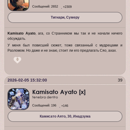
Сообщений:
2652
+2309
Тигнари, Сумеру
Kamisato Ayato
, ага, со Странником мы так и не начали ничего
обсуждать.
У меня был повисший сюжет, тоже связанный с мудрецами и
Разломом. Но даже и не знаю, стоит ли его предлагать Сяо, ахах.
0
2026-02-05 15:32:00
39
Kamisato Ayato [x]
tenebra dentro
Сообщений:
196
+146
Камисато Аято, 30, Инадзума