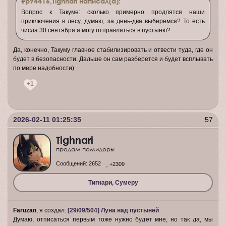
#p94416,Tighnari написал(а):
Вопрос к Такуме: сколько примерно продлятся наши
приключения в лесу, думаю, за день-два выберемся? То есть
числа 30 сентября я могу отправляться в пустыню?
Да, конечно, Такуму главное стабилизировать и отвести туда, где он
будет в безопасности. Дальше он сам разберется и будет всплывать
по мере надобности)
+1
2026-02-11 01:25:35
57
Tighnari
продам помидоры
Сообщений:
2652
+2309
Тигнари, Сумеру
Faruzan
, я создал:
[29/09/504] Луна над пустыней
Думаю, отписаться первым тоже нужно будет мне, но так да, мы