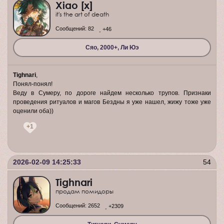
Xiao [x]
it's the art of death
Сообщений:
82
+46
Сяо, 2000+, Ли Юэ
Tighnari
,
Понял-понял!
Веду в Сумеру, по дороге найдем несколько трупов. Признаки
проведения ритуалов и магов Бездны я уже нашел, жижу тоже уже
оценили оба))
+1
2026-02-09 14:25:33
54
Tighnari
продам помидоры
Сообщений:
2652
+2309