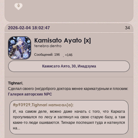
0
2026-02-04 18:02:47
34
Kamisato Ayato [x]
tenebra dentro
Сообщений:
196
+146
Камисато Аято, 30, Инадзума
Tighnari
,
Сделал своего (не)доброго доктора менее карикатурным и плоским:
Галерея авторских NPC
#p93929,Tighnari написал(а):
И, на самом деле, можно даже начать с того, что Карката
прогуливался по лесу и заглянул на свою старую базу, а там
какие-то люди ошиваются. Тигнари поспешил туда и наткнулся
на...