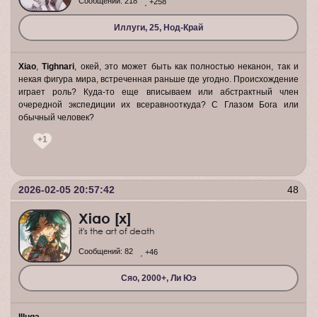
Сообщений:
218
+258
Иллуги, 25, Нод-Край
Xiao
,
Tighnari
, окей, это может быть как полностью неканон, так и
некая фигура мира, встреченная раньше где угодно. Происхождение
играет роль? Куда-то еще вписываем или абстрактный член
очередной экспедиции их всеравнооткуда? С Глазом Бога или
обычный человек?
+1
2026-02-05 20:57:42
48
Xiao [x]
it's the art of death
Сообщений:
82
+46
Сяо, 2000+, Ли Юэ