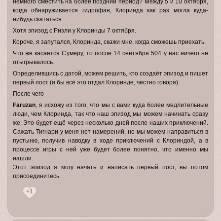
немного сместить на более поздний период? Между 5 и 10 октября,
когда обнаруживается гидрофан, Клоринда как раз могла куда-
нибудь скататься.
Хотя эпизод с Ризли у Клоринды 7 октября.
Короче, я запутался, Клоринда, скажи мне, когда сможешь приехать.
Что же касается Сумеру, то после 14 сентября 504 у нас ничего не
отыгрывалось.
Определившись с датой, можем решить, кто создаёт эпизод и пишет
первый пост (я бы всё это отдал Клоринде, честно говоря).
После чего
Faruzan
, я исхожу из того, что мы с вами куда более медлительные
люди, чем Клоринда, так что наш эпизод мы можем начинать сразу
же. Это будет ещё через несколько дней после наших приключений.
Сажать Тигнари у меня нет намерений, но мы можем направиться в
пустыню, получив наводку в ходе приключений с Клориндой, а в
процессе игры с ней уже будет более понятно, что именно мы
нашли.
Этот эпизод я могу начать и написать первый пост, вы потом
присоединитесь.
+1