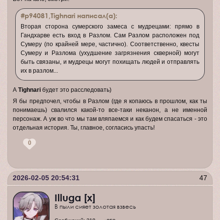
#p94081,Tighnari написал(а):
Вторая сторона сумерского замеса с мудрецами: прямо в
Гандхарве есть вход в Разлом. Сам Разлом расположен под
Сумеру (по крайней мере, частично). Соответственно, квесты
Сумеру и Разлома (ухудшение загрязнения скверной) могут
быть связаны, и мудрецы могут похищать людей и отправлять
их в разлом...
А
Tighnari
будет это расследовать)
Я бы предпочел, чтобы в Разлом (где я копаюсь в прошлом, как ты
понимаешь) свалился какой-то все-таки неканон, а не именной
персонаж. А уж во что мы там вляпаемся и как будем спасаться - это
отдельная история. Ты, главное, согласись упасть!
0
2026-02-05 20:54:31
47
Illuga [x]
В пыли сияет золотая взвесь