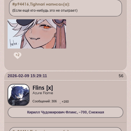
#p94416,Tighnari написал(а):
(Если ещё кто-нибудь это не отыграет)
+2
2026-02-09 15:29:11
56
Flins [x]
Azure Flame
Сообщений:
306
+160
Кирилл Чудомирович Флинс, ~700, Снежная