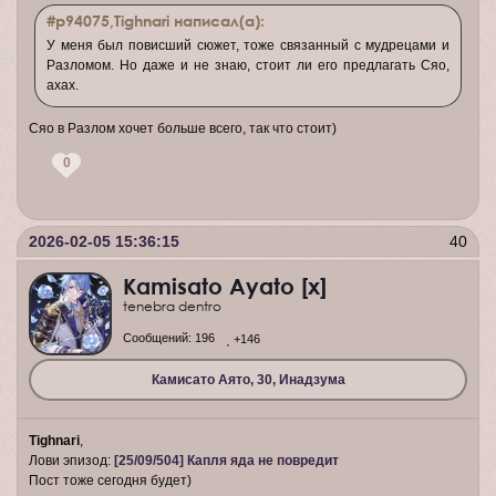
#p94075,Tighnari написал(а):
У меня был повисший сюжет, тоже связанный с мудрецами и
Разломом. Но даже и не знаю, стоит ли его предлагать Сяо,
ахах.
Сяо в Разлом хочет больше всего, так что стоит)
0
2026-02-05 15:36:15
40
Kamisato Ayato [x]
tenebra dentro
Сообщений:
196
+146
Камисато Аято, 30, Инадзума
Tighnari
,
Лови эпизод:
[25/09/504] Капля яда не повредит
Пост тоже сегодня будет)