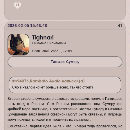
+1
2026-02-05 15:46:48
41
Tighnari
продам помидоры
Сообщений:
2652
+2309
Тигнари, Сумеру
#p94076,Kamisato Ayato написал(а):
Сяо в Разлом хочет больше всего, так что стоит)
Вторая сторона сумерского замеса с мудрецами: прямо в Гандхарве
есть вход в Разлом. Сам Разлом расположен под Сумеру (по
крайней мере, частично). Соответственно, квесты Сумеру и Разлома
(ухудшение загрязнения скверной) могут быть связаны, и мудрецы
могут похищать людей и отправлять их в разлом...
Собственно, первая идея была - что Тигнари туда провалился, но