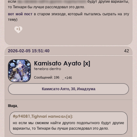
если
мы сможем найти другого подопытного
будут другие варианты,
то Тигнари бы лучше расследовал это дело.
вот мой пост
в старом эпизоде, который пытались сыграть на эту
тему)
+1
2026-02-05 15:51:40
42
Kamisato Ayato [x]
tenebra dentro
Сообщений:
196
+146
Камисато Аято, 30, Инадзума
Illuga
,
#p94081,Tighnari написал(а):
но если мы сможем найти другого подопытного будут другие
варианты, то Тигнари бы лучше расследовал это дело.