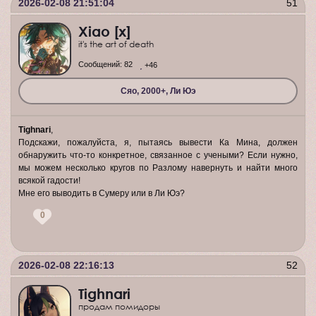
2026-02-08 21:51:04
51
Xiao [x]
it's the art of death
Сообщений:
82
+46
Сяо, 2000+, Ли Юэ
Tighnari
,
Подскажи, пожалуйста, я, пытаясь вывести Ка Мина, должен
обнаружить что-то конкретное, связанное с учеными? Если нужно,
мы можем несколько кругов по Разлому навернуть и найти много
всякой гадости!
Мне его выводить в Сумеру или в Ли Юэ?
0
2026-02-08 22:16:13
52
Tighnari
продам помидоры