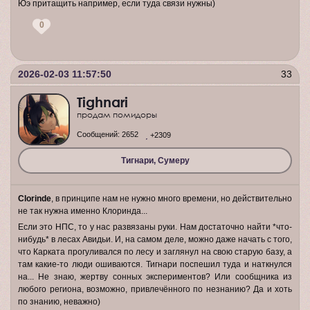
Юэ притащить например, если туда связи нужны)
0
2026-02-03 11:57:50
33
Tighnari
продам помидоры
Сообщений:
2652
+2309
Тигнари, Сумеру
Clorinde
, в принципе нам не нужно много времени, но действительно
не так нужна именно Клоринда...
Если это НПС, то у нас развязаны руки. Нам достаточно найти *что-
нибудь* в лесах Авидьи. И, на самом деле, можно даже начать с того,
что Карката прогуливался по лесу и заглянул на свою старую базу, а
там какие-то люди ошиваются. Тигнари поспешил туда и наткнулся
на... Не знаю, жертву сонных экспериментов? Или сообщника из
любого региона, возможно, привлечённого по незнанию? Да и хоть
по знанию, неважно)