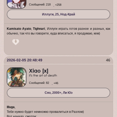
Сообщений:
218
+258
Иллуги, 25, Нод-Край
Kamisato Ayato
,
Tighnari
, Иллуги играть готов разное и разных, как
обычно, так что вы говорите, куда вписаться, я продумаю, кем)
0
2026-02-05 20:48:49
46
Xiao [x]
it's the art of death
Сообщений:
82
+46
Сяо, 2000+, Ли Юэ
Illuga
,
Тебе нужно будет немножко провалиться в Разлом)
Вот начало, смотри: