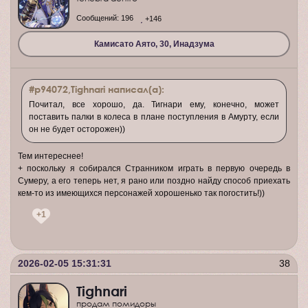
Сообщений:
196
+146
Камисато Аято, 30, Инадзума
#p94072,Tighnari написал(а):
Почитал, все хорошо, да. Тигнари ему, конечно, может
поставить палки в колеса в плане поступления в Амурту, если
он не будет осторожен))
Тем интереснее!
+ поскольку я собирался Странником играть в первую очередь в
Сумеру, а его теперь нет, я рано или поздно найду способ приехать
кем-то из имеющихся персонажей хорошенько так погостить!))
+1
2026-02-05 15:31:31
38
Tighnari
продам помидоры