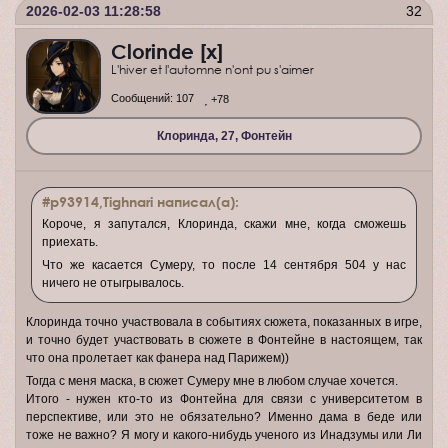
2026-02-03 11:28:58
32
Clorinde [x]
L'hiver et l'automne n'ont pu s'aimer
Сообщений:
107
+78
Клоринда, 27, Фонтейн
#p93914,Tighnari написал(а):
Короче, я запутался, Клоринда, скажи мне, когда сможешь
приехать.
Что же касается Сумеру, то после 14 сентября 504 у нас
ничего не отыгрывалось.
Клоринда точно участвовала в событиях сюжета, показанных в игре,
и точно будет участвовать в сюжете в Фонтейне в настоящем, так
что она пролетает как фанера над Парижем))
Тогда с меня маска, в сюжет Сумеру мне в любом случае хочется.
Итого - нужен кто-то из Фонтейна для связи с университетом в
перспективе, или это не обязательно? Именно дама в беде или
тоже не важно? Я могу и какого-нибудь ученого из Инадзумы или Ли