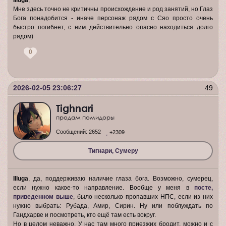
Illuga
,
Мне здесь точно не критичны происхождение и род занятий, но Глаз
Бога понадобится - иначе персонаж рядом с Сяо просто очень
быстро погибнет, с ним действительно опасно находиться долго
рядом)
0
2026-02-05 23:06:27
49
Tighnari
продам помидоры
Сообщений:
2652
+2309
Тигнари, Сумеру
Illuga
, да, поддерживаю наличие глаза бога. Возможно, сумерец,
если нужно какое-то направление. Вообще у меня в
посте,
приведенном выше
, было несколько пропавших НПС, если из них
нужно выбрать: Рубада, Амир, Сирин. Ну или поблуждать по
Гандхарве и посмотреть, кто ещё там есть вокруг.
Но в целом неважно. У нас там много приезжих бродит, можно и с