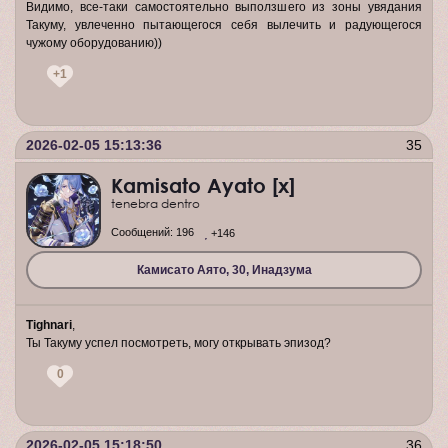
Видимо, все-таки самостоятельно выползшего из зоны увядания
Такуму, увлеченно пытающегося себя вылечить и радующегося
чужому оборудованию))
+1
2026-02-05 15:13:36
35
Kamisato Ayato [x]
tenebra dentro
Сообщений:
196
+146
Камисато Аято, 30, Инадзума
Tighnari
,
Ты Такуму успел посмотреть, могу открывать эпизод?
0
2026-02-05 15:18:50
36