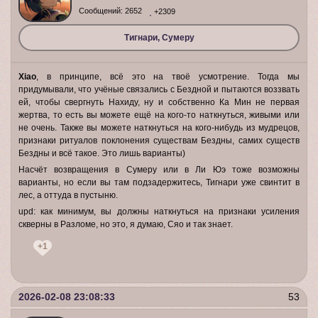
Сообщений:
2652
+2309
Тигнари, Сумеру
Xiao
, в принципе, всё это на твоё усмотрение. Тогда мы
придумывали, что учёные связались с Бездной и пытаются воззвать
ей, чтобы свергнуть Нахиду, ну и собственно Ка Мин не первая
жертва, то есть вы можете ещё на кого-то наткнуться, живыми или
не очень. Также вы можете наткнуться на кого-нибудь из мудрецов,
признаки ритуалов поклонения существам Бездны, самих существ
Бездны и всё такое. Это лишь варианты)
Насчёт возвращения в Сумеру или в Ли Юэ тоже возможны
варианты, но если вы там подзадержитесь, Тигнари уже свинтит в
лес, а оттуда в пустыню.
upd: как минимум, вы должны наткнуться на признаки усиления
скверны в Разломе, но это, я думаю, Сяо и так знает.
+1
2026-02-08 23:08:33
53