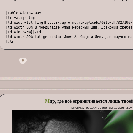
[table width=100%]

[tr valign=top]

[td width=15%][img]https://upforme.ru/uploads/001b/df/32/196/8
[td width=50%]В Мондштадте упал небесный шип, Драконий хребет
[td width=5%][/td]

[td width=30%][align=center]Ищем Альбедо и Лизу для научно-ма
[/tr]

[tr]

[td width=15%][img]https://upforme.ru/uploads/001b/df/32/196/8
[/td]

0
[td width=50%]Ли Юэ достигли заражённые воды Мондштадта, Разл
[td width=5%][/td]

[td width=30%][align=center]Ищем Син Цю и Чунь Юня для борьбы 
[/tr]

[tr]

[td width=15%][img]https://upforme.ru/uploads/001b/df/32/196/2
[td width=50%]Единственный оплот спокойствия в Инадзуме — это
М
ир, где всё ограничивается лишь твое
[td width=5%][/td]

[td width=30%][align=center]Ищем Кокоми, Райдэн и Яэ, чтобы р
Мистика, городские легенды, хоррор, 21+
[/tr]

[tr]

[td width=15%][img]https://upforme.ru/uploads/001b/df/32/196/6
[td width=50%]В Сумеру начинают появляться более опасные зоны