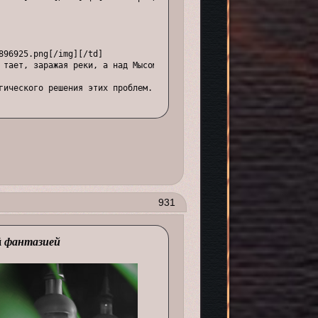
96925.png[/img][/td]

 тает, заражая реки, а над Мысом Веры образовалась чёрная дыра и 
гического решения этих проблем.[/align][/td]

63548.png[/img]

ом захватывает тёмная жижа, в то время как на склоне Уван бесчинс
со злом.[/align][/td]

931
96598.png[/img][/td]

 Ясиори и Каннадзука. Над остальными островами бушует шторм, зар
й
фантазией
ешить дипломатические вопросы и обуздать стихию.[/align][/td]

71647.png[/img][/td]

 увядания, а изгнанные в лес Авидьи бывшие мудрецы, возможно, что