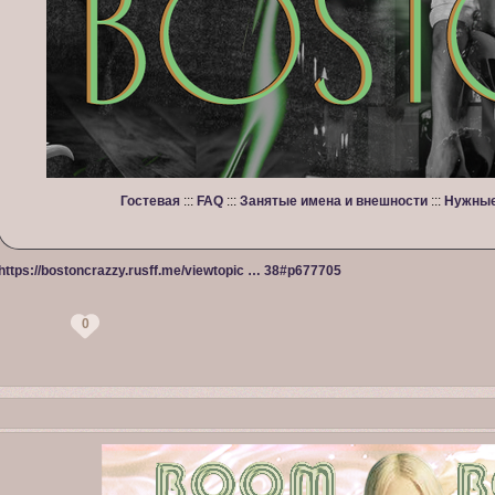
Гостевая
:::
FAQ
:::
Занятые имена и внешности
:::
Нужные
https://bostoncrazzy.rusff.me/viewtopic … 38#p677705
0