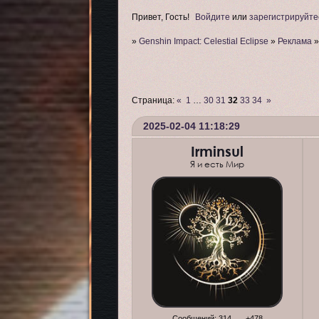
Привет, Гость!
Войдите
или
зарегистрируйте
»
Genshin Impact: Celestial Eclipse
»
Реклама
Страница:
«
1
…
30
31
32
33
34
»
2025-02-04 11:18:29
Irminsul
Я и есть Мир
Сообщений:
314
+478