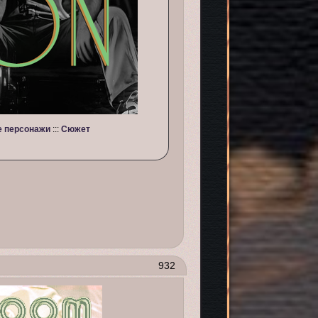
 персонажи
:::
Сюжет
932