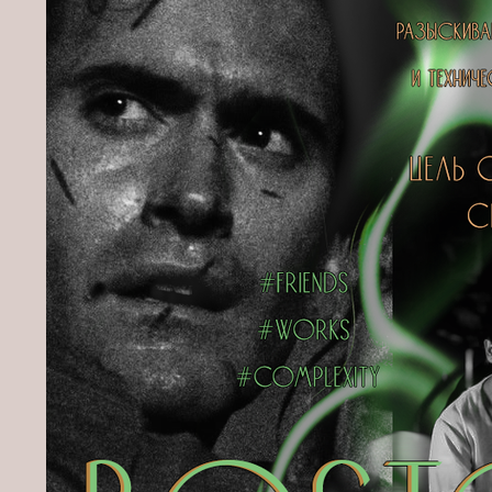
[td width=5%][/td]

[td width=30%][align=center]Ищем Кандакию, Коллеи и Сетоса дл
[/tr]

[tr]

[td width=15%][img]https://upforme.ru/uploads/001b/df/32/196/9
[td width=50%]В Фонтейне происходят перебои пневмусии из-за е
[td width=5%][/td]

[td width=30%][align=center]Ищем Навию и Шарлотту, чтобы добр
[/tr]

[tr]

[td width=15%][img]https://upforme.ru/uploads/001b/df/32/196/6
[/td]

[td width=50%]Теряющие связь с Царством Ночи натланцы медленн
[td width=5%][/td]

[td width=30%][align=center]Ищем Шилонен и Капитано, чтобы ул
[/tr]
