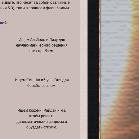
Тейвате, что несёт за собой различные
ния 5.3), так и в прошлом флешбэками.
лей
Ищем Альбедо и Лизу для
научно-магического решения
этих проблем.
Ищем Син Цю и Чунь Юня для
борьбы со злом.
Ищем Кокоми, Райдэн и Яэ,
чтобы решить
дипломатические вопросы и
обуздать стихию.