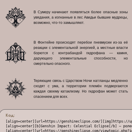
В Сумеру начинают появляться более опасные зоны
увядания, а изгнанные в лес Авидьи бывшие мудрецы,
возможно, что-то замышляют.
В Фонтейне происходят перебои пневмусии из-за её
реакции с элементальной энергией, а местные власти
борются с контрабандой гидрофана — камня,
дарующего элементальные способности, но
смертельно опасного.
Теряющие связь с Царством Ночи натланцы медленно
сходят с ума, а территории племён подвергаются
каждая своему катаклизму. Но гидрофан может стать
спасением для всех.
Код:
[align=center][url=https://genshineclipse.com/][img]https://u
[align=center][b]Genshin Impact: Celestial Eclipse[/b] — роле
[align=center][url=https://genshineclipse.com/viewtopic.php?i