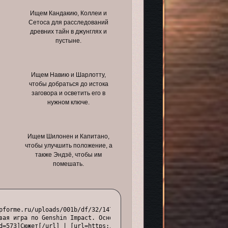
Ищем Кандакию, Коллеи и
Сетоса для расследований
древних тайн в джунглях и
пустыне.
Ищем Навию и Шарлотту,
чтобы добраться до истока
заговора и осветить его в
нужном ключе.
Ищем Шилонен и Капитано,
чтобы улучшить положение, а
также Эндзё, чтобы им
помешать.
pforme.ru/uploads/001b/df/32/147/792901.gif[/img][/url][/align]

вая игра по Genshin Impact. Основа сюжета: Селестия находится в 
d=573]Сюжет[/url] | [url=https://genshineclipse.com/viewtopic.ph