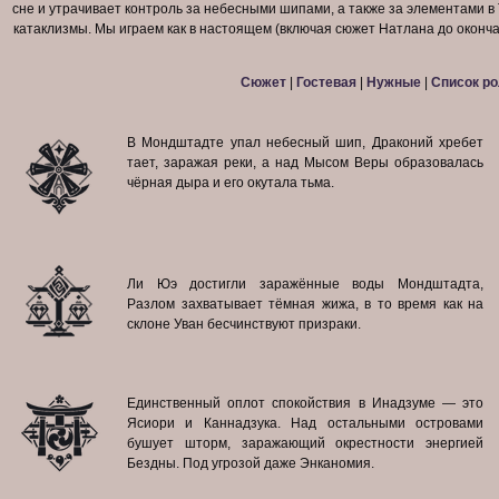
сне и утрачивает контроль за небесными шипами, а также за элементами в 
катаклизмы. Мы играем как в настоящем (включая сюжет Натлана до оконча
Сюжет
|
Гостевая
|
Нужные
|
Список ро
В Мондштадте упал небесный шип, Драконий хребет
тает, заражая реки, а над Мысом Веры образовалась
чёрная дыра и его окутала тьма.
Ли Юэ достигли заражённые воды Мондштадта,
Разлом захватывает тёмная жижа, в то время как на
склоне Уван бесчинствуют призраки.
Единственный оплот спокойствия в Инадзуме — это
Ясиори и Каннадзука. Над остальными островами
бушует шторм, заражающий окрестности энергией
Бездны. Под угрозой даже Энканомия.