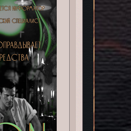
я расследований древних тайн в джунглях и пустыне.[/align][/td]

32023.png[/img][/td]

ё реакции с элементальной энергией, а местные власти борются с к
аться до истока заговора и осветить его в нужном ключе.[/align][/
57415.png[/img]

о сходят с ума, а территории племён подвергаются каждая своему к
учшить положение, а также Эндзё, чтобы им помешать.[/align][/td]
