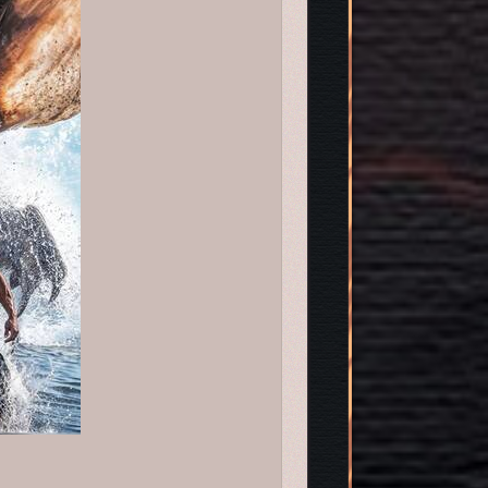
я расследований древних тайн в джунглях и пустыне.[/align][/td]

32023.png[/img][/td]

ё реакции с элементальной энергией, а местные власти борются с к
аться до истока заговора и осветить его в нужном ключе.[/align][/
57415.png[/img]

о сходят с ума, а территории племён подвергаются каждая своему к
учшить положение, а также Эндзё, чтобы им помешать.[/align][/td]
