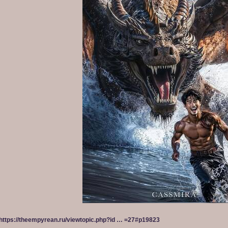
[td width=5%][/td]

[td width=30%][align=center]Ищем Кандакию, Коллеи и Сетоса дл
[/tr]

[tr]

[td width=15%][img]https://upforme.ru/uploads/001b/df/32/196/9
[td width=50%]В Фонтейне происходят перебои пневмусии из-за е
[td width=5%][/td]

[td width=30%][align=center]Ищем Навию и Шарлотту, чтобы добр
[/tr]

[tr]

[td width=15%][img]https://upforme.ru/uploads/001b/df/32/196/6
[/td]

[td width=50%]Теряющие связь с Царством Ночи натланцы медленн
[td width=5%][/td]

[td width=30%][align=center]Ищем Шилонен и Капитано, чтобы ул
[/tr]

https://theempyrean.ru/viewtopic.php?id … =27#p19823