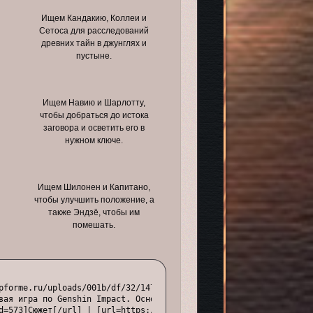
Ищем Кандакию, Коллеи и
Сетоса для расследований
древних тайн в джунглях и
пустыне.
Ищем Навию и Шарлотту,
чтобы добраться до истока
заговора и осветить его в
нужном ключе.
Ищем Шилонен и Капитано,
чтобы улучшить положение, а
также Эндзё, чтобы им
помешать.
pforme.ru/uploads/001b/df/32/147/792901.gif[/img][/url][/align]

вая игра по Genshin Impact. Основа сюжета: Селестия находится в 
d=573]Сюжет[/url] | [url=https://genshineclipse.com/viewtopic.ph