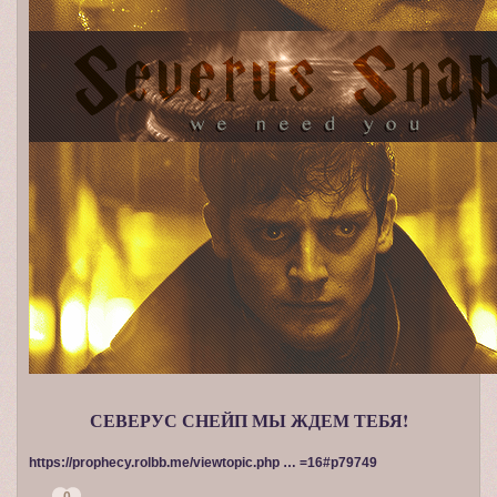
СЕВЕРУС СНЕЙП МЫ ЖДЕМ ТЕБЯ!
https://prophecy.rolbb.me/viewtopic.php … =16#p79749