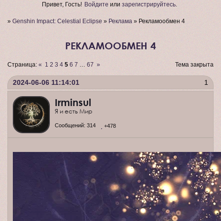
Привет, Гость!
Войдите
или
зарегистрируйтесь
.
»
Genshin Impact: Celestial Eclipse
»
Реклама
»
Рекламообмен 4
РЕКЛАМООБМЕН 4
Страница:
«
1
2
3
4
5
6
7
…
67
»
Тема закрыта
2024-06-06 11:14:01
1
Irminsul
Я и есть Мир
Сообщений:
314
+478