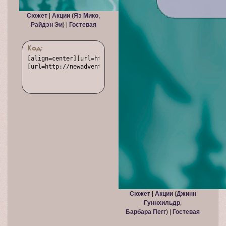
Сюжет
|
Акции
(
Яэ Мико
,
Райдэн Эи
) |
Гостевая
Код:
[align=center][url=http://newadventure.rusff.me/][img]ht
[url=http://newadventure.rusff.me/viewtopic.php?id=573]С
Сюжет
|
Акции
(
Джинн
Гуннхильдр
,
Барбара Пегг
) |
Гостевая