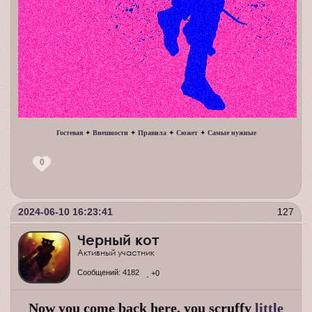
Гостевая
✦
Внешности
✦
Правила
✦
Сюжет
✦
Самые нужные
0
2024-06-10 16:23:41
127
Черный кот
Активный участник
Сообщений:
4182
+0
Now you come back here, you scruffy
little