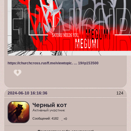
https://churchcross.rusff.me/viewtopic. … 19#p153500
0
2024-06-10 16:16:36
124
Черный кот
Активный участник
Сообщений:
4182
+0