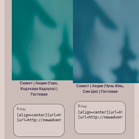
Сюжет
|
Акции
(
Горо
,
Сюжет
|
Акции
(
Чунь Юнь
,
Кэдэхара Кадзуха
) |
Син Цю
) |
Гостевая
Гостевая
Код:
Код:
[align=center][url=http://ne
[align=center][url=http://newadventure.rusff.me/][img]ht
[url=http://newadventure.rus
[url=http://newadventure.rusff.me/viewtopic.php?id=573]С