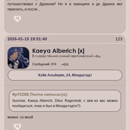
путешествовал с Дурином? Но я в принципе и до Дурина мог
приехать, и после...
+1
2026-01-15 19:51:40
123
Kaeya Alberich [x]
В глазах тёмно-синий арктический лёд.
Сообщений:
974
+424
Кэйя Альберих, 24, Мондштадт
#p92288,Thoma написал(а):
Sucrose, Kaeya Alberich, Diluc Ragnvindr, с кем из вас можно
пообщаться, пока я был в Мондштадте?)
можно со мной
+1