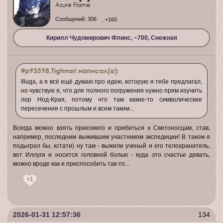
Azure Flame
Сообщений:
306
+160
Кирилл Чудомирович Флинс, ~700, Снежная
#p93598,Tighnari написал(а):
Illuga, а я всё ещё думаю про идею, которую я тебе предлагал,
но чувствую я, что для полного погружения нужно прям изучить
лор Нод-Края, потому что там какие-то символические
пересечения с прошлым и всем таким...
Всегда можно взять приезжего и прибиться к Светоносцам, став,
например, последним выжившим участником экспедиции! В таком я
подыграл бы, кстати) ну там - выжили ученый и его телохранитель,
вот Иллуги и носится головной болью - куда это счастье девать,
можно вроде как и приспособить так-то...
+1
2026-01-31 12:57:36
134