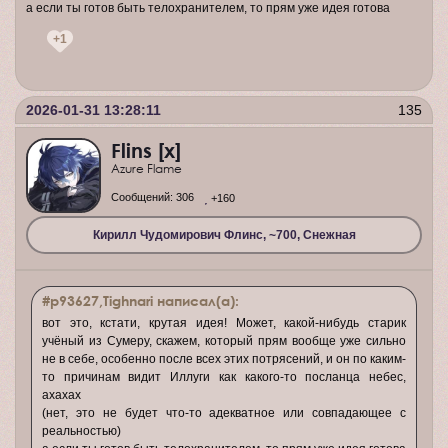
а если ты готов быть телохранителем, то прям уже идея готова
+1
2026-01-31 13:28:11
135
Flins [x]
Azure Flame
Сообщений:
306
+160
Кирилл Чудомирович Флинс, ~700, Снежная
#p93627,Tighnari написал(а):
вот это, кстати, крутая идея! Может, какой-нибудь старик
учёный из Сумеру, скажем, который прям вообще уже сильно
не в себе, особенно после всех этих потрясений, и он по каким-
то причинам видит Иллуги как какого-то посланца небес,
ахахах
(нет, это не будет что-то адекватное или совпадающее с
реальностью)