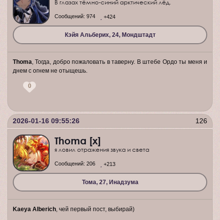
В глазах тёмно-синий арктический лёд.
Сообщений:
974
+424
Кэйя Альберих, 24, Мондштадт
Thoma
, Тогда, добро пожаловать в таверну. В штебе Ордо ты меня и
днем с огнем не отыщешь.
0
2026-01-16 09:55:26
126
Thoma [x]
я ловил отражения звука и света
Сообщений:
206
+213
Тома, 27, Инадзума
Kaeya Alberich
, чей первый пост, выбирай)