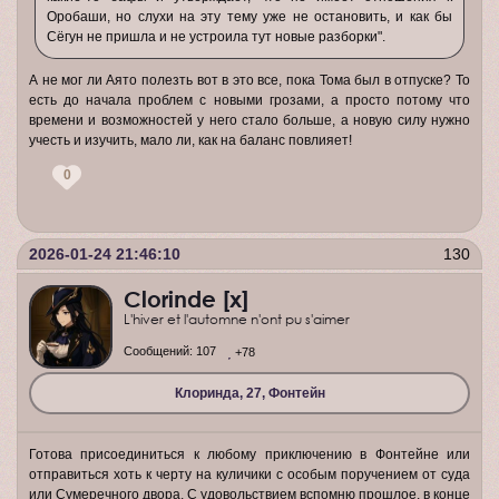
Оробаши, но слухи на эту тему уже не остановить, и как бы
Сёгун не пришла и не устроила тут новые разборки".
А не мог ли Аято полезть вот в это все, пока Тома был в отпуске? То
есть до начала проблем с новыми грозами, а просто потому что
времени и возможностей у него стало больше, а новую силу нужно
учесть и изучить, мало ли, как на баланс повлияет!
0
2026-01-24 21:46:10
130
Clorinde [x]
L'hiver et l'automne n'ont pu s'aimer
Сообщений:
107
+78
Клоринда, 27, Фонтейн
Готова присоединиться к любому приключению в Фонтейне или
отправиться хоть к черту на куличики с особым поручением от суда
или Сумеречного двора. С удовольствием вспомню прошлое, в конце