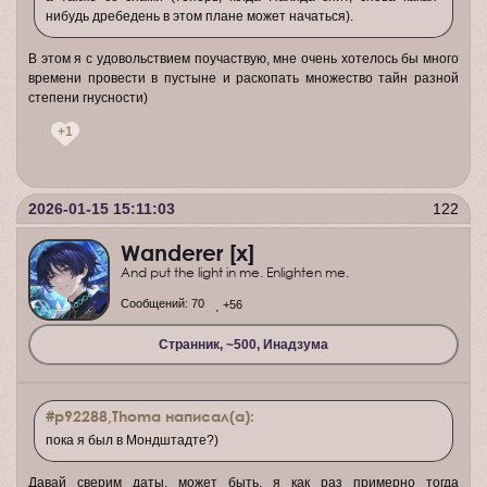
нибудь дребедень в этом плане может начаться).
В этом я с удовольствием поучаствую, мне очень хотелось бы много
времени провести в пустыне и раскопать множество тайн разной
степени гнусности)
+1
2026-01-15 15:11:03
122
Wanderer [x]
And put the light in me. Enlighten me.
Сообщений:
70
+56
Странник, ~500, Инадзума
#p92288,Thoma написал(а):
пока я был в Мондштадте?)
Давай сверим даты, может быть, я как раз примерно тогда