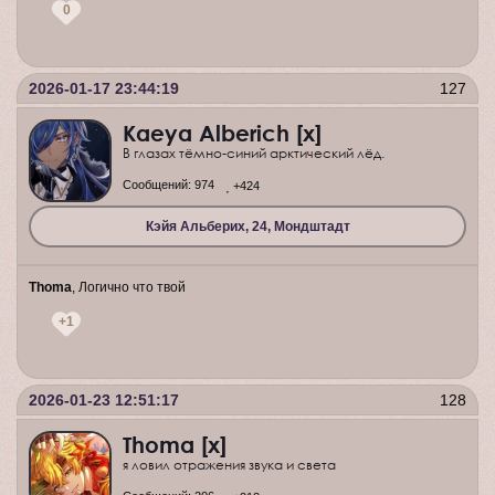
0
2026-01-17 23:44:19
127
Kaeya Alberich [x]
В глазах тёмно-синий арктический лёд.
Сообщений:
974
+424
Кэйя Альберих, 24, Мондштадт
Thoma
, Логично что твой
+1
2026-01-23 12:51:17
128
Thoma [x]
я ловил отражения звука и света