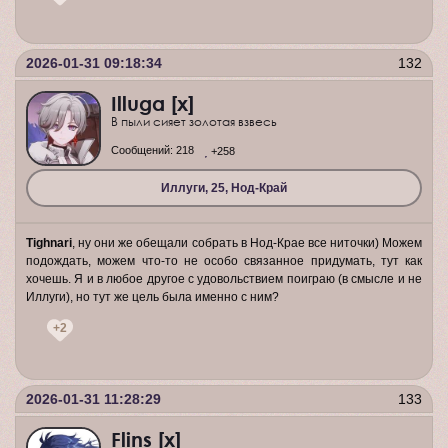
2026-01-31 09:18:34
132
Illuga [x]
В пыли сияет золотая взвесь
Сообщений:
218
+258
Иллуги, 25, Нод-Край
Tighnari
, ну они же обещали собрать в Нод-Крае все ниточки) Можем
подождать, можем что-то не особо связанное придумать, тут как
хочешь. Я и в любое другое с удовольствием поиграю (в смысле и не
Иллуги), но тут же цель была именно с ним?
+2
2026-01-31 11:28:29
133
Flins [x]