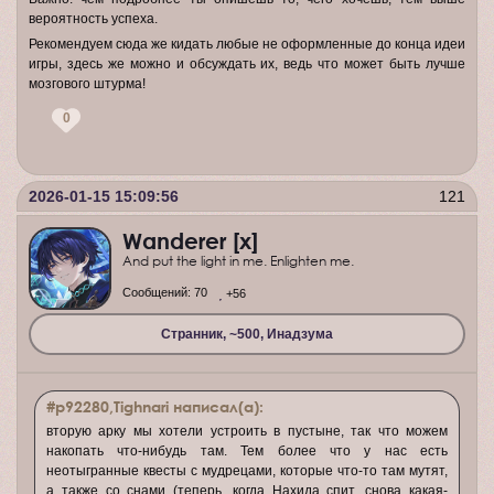
вероятность успеха.
Рекомендуем сюда же кидать любые не оформленные до конца идеи
игры, здесь же можно и обсуждать их, ведь что может быть лучше
мозгового штурма!
0
2026-01-15 15:09:56
121
Wanderer [x]
And put the light in me. Enlighten me.
Сообщений:
70
+56
Странник, ~500, Инадзума
#p92280,Tighnari написал(а):
вторую арку мы хотели устроить в пустыне, так что можем
накопать что-нибудь там. Тем более что у нас есть
неотыгранные квесты с мудрецами, которые что-то там мутят,
а также со снами (теперь, когда Нахида спит, снова какая-