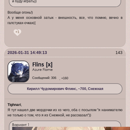
и буду играть))
Вообще огонь!)
А у меня основной затык - внешность, все, что помню, вечно в
галстуках-очках((
+1
2026-01-31 14:49:13
143
Flins [x]
Azure Flame
Сообщений:
306
+160
Кирилл Чудомирович Флинс, ~700, Снежная
Tighnari
,
Я тут нашел две мордочки из хз чего, оба с посылом "я нанимателю
не только о том, что я из Снежной, не рассказал"))
Вариант 1