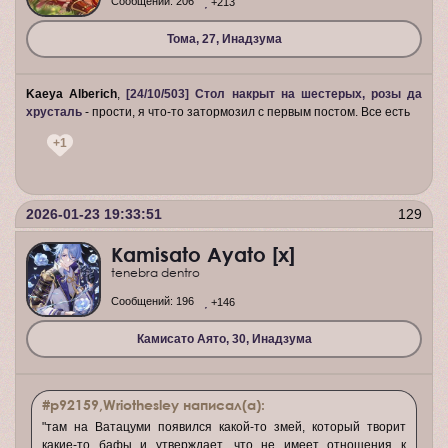
Сообщений:
206
+213
Тома, 27, Инадзума
Kaeya Alberich
,
[24/10/503] Стол накрыт на шестерых, розы да
хрусталь
- прости, я что-то затормозил с первым постом. Все есть
+1
2026-01-23 19:33:51
129
Kamisato Ayato [x]
tenebra dentro
Сообщений:
196
+146
Камисато Аято, 30, Инадзума
#p92159,Wriothesley написал(а):
"там на Ватацуми появился какой-то змей, который творит
какие-то бафы и утверждает, что не имеет отношения к