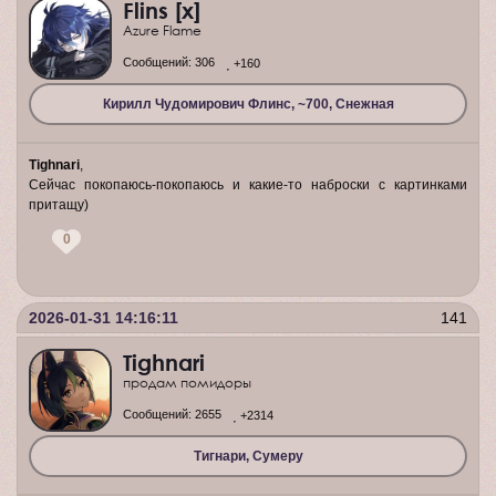
Flins [x]
Azure Flame
Сообщений:
306
+160
Кирилл Чудомирович Флинс, ~700, Снежная
Tighnari
,
Сейчас покопаюсь-покопаюсь и какие-то наброски с картинками
притащу)
0
2026-01-31 14:16:11
141
Tighnari
продам помидоры
Сообщений:
2655
+2314
Тигнари, Сумеру