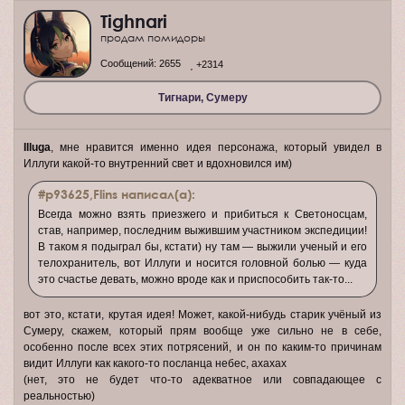
Tighnari
продам помидоры
Сообщений:
2655
+2314
Тигнари, Сумеру
Illuga
, мне нравится именно идея персонажа, который увидел в
Иллуги какой-то внутренний свет и вдохновился им)
#p93625,Flins написал(а):
Всегда можно взять приезжего и прибиться к Светоносцам,
став, например, последним выжившим участником экспедиции!
В таком я подыграл бы, кстати) ну там — выжили ученый и его
телохранитель, вот Иллуги и носится головной болью — куда
это счастье девать, можно вроде как и приспособить так-то...
вот это, кстати, крутая идея! Может, какой-нибудь старик учёный из
Сумеру, скажем, который прям вообще уже сильно не в себе,
особенно после всех этих потрясений, и он по каким-то причинам
видит Иллуги как какого-то посланца небес, ахахах
(нет, это не будет что-то адекватное или совпадающее с
реальностью)