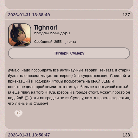
2026-01-31 13:38:49
137
Tighnari
продам помидоры
Сообщений:
2655
+2314
Тигнари, Сумеру
думаю, надо пособирать все антинаучные теории Тейвата и старик
будет плоскоземельщик, не верящий в существование Снежной и
приехавший в Нод-Край, чтобы посмотреть на КРАЙ ЗЕМЛИ
понятное дело, край земли - это там, где больше всего дикой охоты!
(я ещё гляну на того НПСа, который в городе стоит, может, просто он
подойдёт))) (хотя он вроде и не из Сумеру, но это просто стереотип,
что учёные из Сумеру)
+2
2026-01-31 13:50:47
138