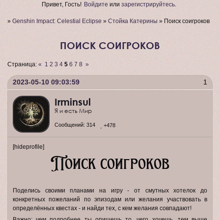
Привет, Гость!
Войдите
или
зарегистрируйтесь
.
»
Genshin Impact: Celestial Eclipse
»
Стойка Катерины
»
Поиск соигроков
ПОИСК СОИГРОКОВ
Страница:
«
1
2
3
4
5
6
7
8
»
2023-05-10 09:03:59
1
Irminsul
Я и есть Мир
Сообщений:
314
+478
[hideprofile]
Поиск соигроков
Поделись своими планами на игру - от смутных хотелок до
конкретных пожеланий по эпизодам или желания участвовать в
определённых квестах - и найди тех, с кем желания совпадают!
Важно: чем подробнее ты опишешь то, чего хочешь, тем выше