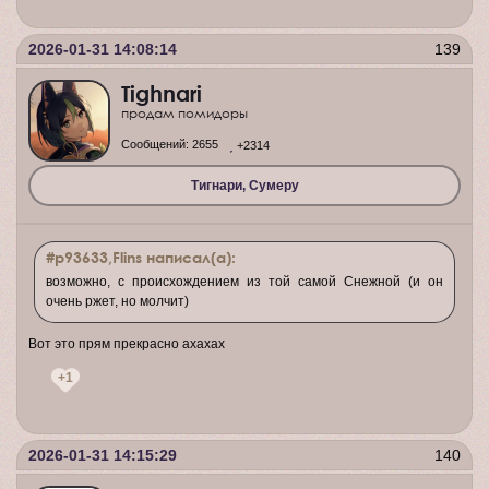
2026-01-31 14:08:14
139
Tighnari
продам помидоры
Сообщений:
2655
+2314
Тигнари, Сумеру
#p93633,Flins написал(а):
возможно, с происхождением из той самой Снежной (и он
очень ржет, но молчит)
Вот это прям прекрасно ахахах
+1
2026-01-31 14:15:29
140