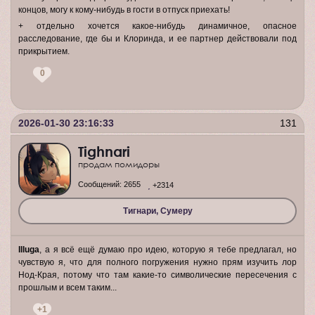
концов, могу к кому-нибудь в гости в отпуск приехать!
+ отдельно хочется какое-нибудь динамичное, опасное
расследование, где бы и Клоринда, и ее партнер действовали под
прикрытием.
0
2026-01-30 23:16:33
131
Tighnari
продам помидоры
Сообщений:
2655
+2314
Тигнари, Сумеру
Illuga
, а я всё ещё думаю про идею, которую я тебе предлагал, но
чувствую я, что для полного погружения нужно прям изучить лор
Нод-Края, потому что там какие-то символические пересечения с
прошлым и всем таким...
+1