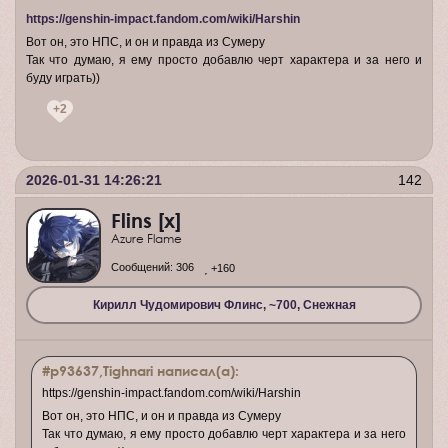
https://genshin-impact.fandom.com/wiki/Harshin
Вот он, это НПС, и он и правда из Сумеру
Так что думаю, я ему просто добавлю черт характера и за него и
буду играть))
+2
2026-01-31 14:26:21
142
Flins [x]
Azure Flame
Сообщений:
306
+160
Кирилл Чудомирович Флинс, ~700, Снежная
#p93637,Tighnari написал(а):
https://genshin-impact.fandom.com/wiki/Harshin
Вот он, это НПС, и он и правда из Сумеру
Так что думаю, я ему просто добавлю черт характера и за него