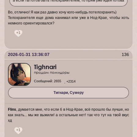
а если ты готов быть телохранителем, то прям уже идея готова
Во, отлично! Я как раз давно хочу кого-нибудь потелохранить)
Телохранителя еще дома нанимал или уже в Нод-Крае, чтобы хоть
немного ориентировался?
+1
2026-01-31 13:36:07
136
Tighnari
продам помидоры
Сообщений:
2655
+2314
Тигнари, Сумеру
Flins
, думается мне, что если б в Нод-Крае, всё прошло бы лучше, но
как знать... мы же выжили! а остальные нет! так что тут на твой вкус
хд
+1