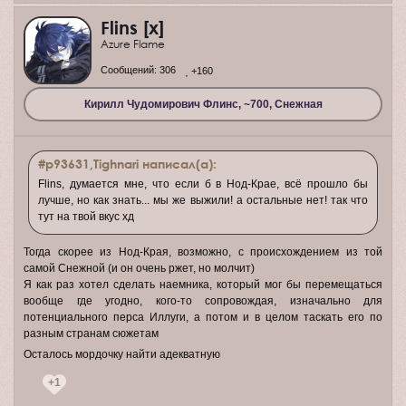
Flins [x]
Azure Flame
Сообщений:
306
+160
Кирилл Чудомирович Флинс, ~700, Снежная
#p93631,Tighnari написал(а):
Flins, думается мне, что если б в Нод-Крае, всё прошло бы
лучше, но как знать... мы же выжили! а остальные нет! так что
тут на твой вкус хд
Тогда скорее из Нод-Края, возможно, с происхождением из той
самой Снежной (и он очень ржет, но молчит)
Я как раз хотел сделать наемника, который мог бы перемещаться
вообще где угодно, кого-то сопровождая, изначально для
потенциального перса Иллуги, а потом и в целом таскать его по
разным странам сюжетам
Осталось мордочку найти адекватную
+1