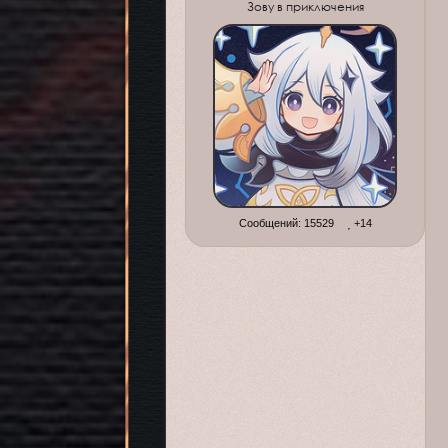
Зову в приключения
Сообщений:
15529
+14