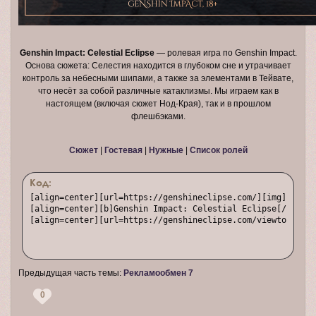
Genshin Impact: Celestial Eclipse
— ролевая игра по Genshin Impact.
Основа сюжета: Селестия находится в глубоком сне и утрачивает
контроль за небесными шипами, а также за элементами в Тейвате,
что несёт за собой различные катаклизмы. Мы играем как в
настоящем (включая сюжет Нод-Края), так и в прошлом
флешбэками.
Сюжет
|
Гостевая
|
Нужные
|
Список ролей
Код:
[align=center][url=https://genshineclipse.com/][img]https:
[align=center][b]Genshin Impact: Celestial Eclipse[/b] — р
[align=center][url=https://genshineclipse.com/viewtopic.ph
Предыдущая часть темы:
Рекламообмен 7
0