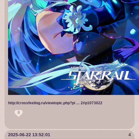
http://crossfeeling.ru/viewtopic.php?pi … 2#p1073022
0
2025-06-22 13:52:01
4