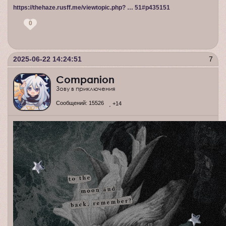
https://thehaze.rusff.me/viewtopic.php? … 51#p435151
0
2025-06-22 14:24:51
7
Companion
Зову в приключения
Сообщений:
15526
+14