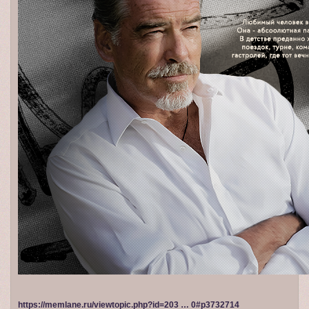
https://memlane.ru/viewtopic.php?id=203 … 0#p3732714