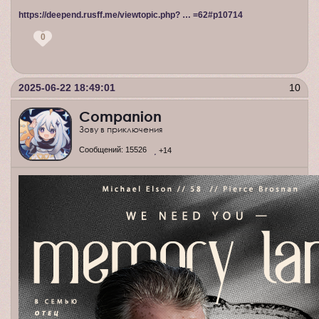
https://deepend.rusff.me/viewtopic.php? … =62#p10714
0
2025-06-22 18:49:01
10
Companion
Зову в приключения
Сообщений:
15526
+14