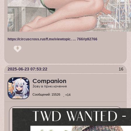
https://circuscross.rusff.me/viewtopic. … 766#p92766
0
2025-06-23 07:53:22
16
Companion
Зову в приключения
Сообщений:
15526
+14