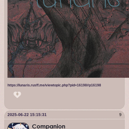
https://lunaris.rusff.me/viewtopic.php?pid=16198#p16198
0
2025-06-22 15:15:31
9
Companion