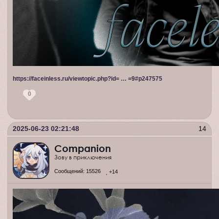
https://faceinless.ru/viewtopic.php?id= … =9#p247575
0
2025-06-23 02:21:48
14
Companion
Зову в приключения
Сообщений:
15526
+14