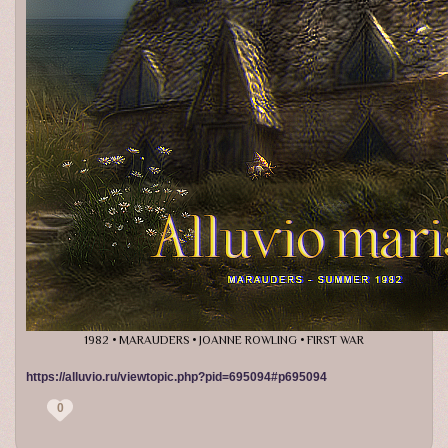
1982 • MARAUDERS • JOANNE ROWLING • FIRST WAR
https://alluvio.ru/viewtopic.php?pid=695094#p695094
0