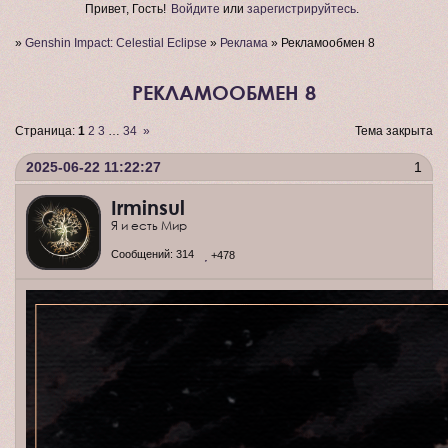
Привет, Гость!
Войдите
или
зарегистрируйтесь
.
»
Genshin Impact: Celestial Eclipse
»
Реклама
»
Рекламообмен 8
РЕКЛАМООБМЕН 8
Страница:
1
2
3
…
34
»
Тема закрыта
2025-06-22 11:22:27
1
Irminsul
Я и есть Мир
Сообщений:
314
+478